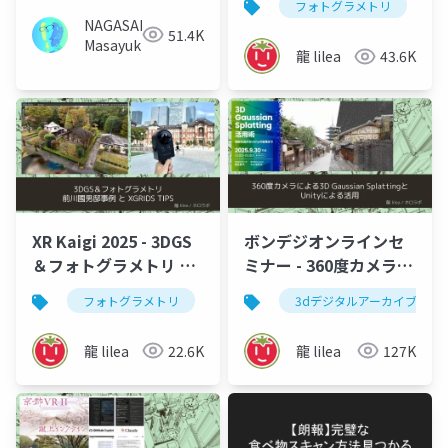
フォトグラメトリ
活用 - 川デジウェビナ
NAGASAKA
51.4K
ー2025
Masayuki
龍 lilea
43.6K
XR Kaigi 2025 - 3DGS
ボンデジオンラインセ
＆フォトグラメトリ 前
ミナー - 360度カメラに
川國男邸事例とXGRIDS
よる3D Gaussian
フォトグラメトリ
3d gaussian splatting
3dデジタルアーカイブ
3dgs
TIPS
SplattingとUnityによ
る活用
龍 lilea
22.6K
龍 lilea
127K