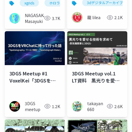
3dデジタルアーカイブ
xgrids
ホロラボ
jxuc
3dgs
3d ga
NAGASAKA
龍 lilea
2.1K
3.7K
Masayuki
3DGS Meetup #1
3DGS Meetup vol.1
VoxelKei「3DGSを
LT資料 黒光りを愛せ
VRChatに持って行った
る技術を求めて -蒸気機
話「Spatialography」
関車と3DGS-
ワールド」
3DGS
takayan
1.2K
2.6K
meetup
660