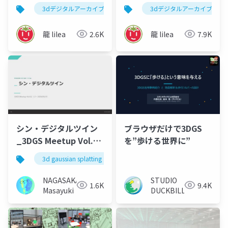
3D Scan meetup in
×XR×AI - 測量･地理空
3dデジタルアーカイブ
3d gaussian splatting
3dデジタルアーカイブ
3dg
SHIZUOKA vol.2
間情報イノベーション
大会 2026
龍 lilea
2.6K
龍 lilea
7.9K
ブラウザだけで3DGS
シン・デジタルツイン
を”歩ける世界に”
_3DGS Meetup Vol.2
LT
3d gaussian splatting
3dgsmeetup
3dscan
STUDIO
NAGASAKA
9.4K
1.6K
DUCKBILL
Masayuki