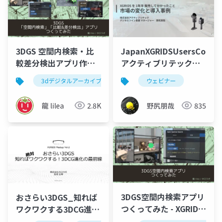
3DGS 空間内検索・比
JapanXGRIDSUsersCommu
較差分検出アプリ作っ
アクティブリテック野
てみた - 3DGS meetup
尻
3dデジタルアーカイブ
3dgs
ウェビナー
vol2
龍 lilea
2.8K
野尻朋哉
835
3DGS空間内検索アプリ
おさらい3DGS_知れば
つくってみた - XGRIDS
ワクワクする3DCG進化
meetup vol2
の最前線