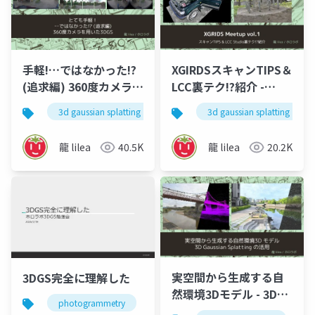
手軽!…ではなかった!?
XGIRDSスキャンTIPS＆
(追求編) 360度カメラを
LCC裏テク!?紹介 -
用いた3DGS - 3DGS
XGRIDS meetup vol.1
3d gaussian splatting
3dgs
3d gaussian splatting
meetup vol.1
龍 lilea
40.5K
龍 lilea
20.2K
実空間から生成する自
3DGS完全に理解した
然環境3Dモデル - 3D
photogrammetry
3dgs
3dcg
3dガウシ
Gaussian Splatting の