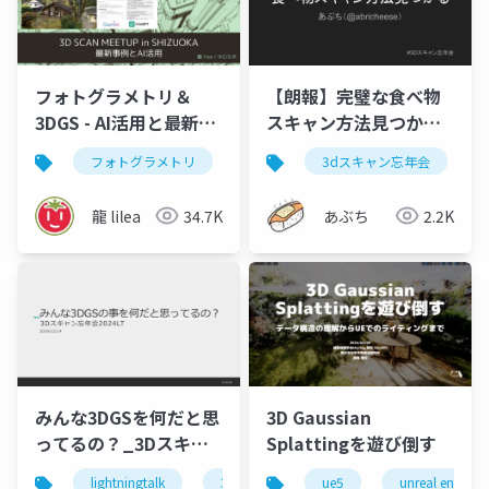
フォトグラメトリ＆
【朗報】完璧な食べ物
3DGS - AI活用と最新事
スキャン方法見つかる
例 - 3D SCAN MEETUP
_2024年3Dスキャン忘
フォトグラメトリ
ガウシアンスプラッティング
3dスキャン忘年会
3
in SHIZUOKA 2025
年会LT
龍 lilea
34.7K
あぶち
2.2K
みんな3DGSを何だと思
3D Gaussian
ってるの？_3Dスキャ
Splattingを遊び倒す
ン忘年会LT
lightningtalk
3dcg
3d gaussian splatting
ue5
unreal engine