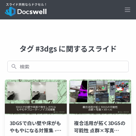
Ope
タグ #3dgs に関するスライド
検索
3DGSで白い壁や床がも
複合活用が拓く3DGSの
やもやになる対策集 -
可能性 点群×写真