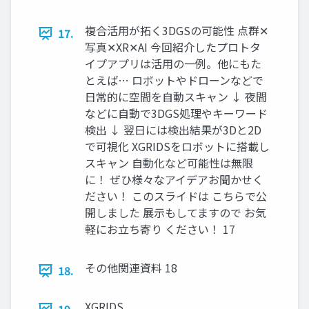
複合活用が拓く3DGSの可能性 点群✕
17.
写真✕XR✕AI 今回紹介したプロトタ
イプアプリは活用の一例。他にもた
とえば… ロボットやドローンなどで
日常的に空間を自動スキャン ↓ 夜間
などに自動で3DGS処理やキーワード
検出 ↓ 翌日には検出結果が3Dと2D
で可視化 XGRIDSをロボットに搭載し
スキャン 自動化など可能性は無限
に！ ぜひ様々なアイデアお聞かせく
ださい！ このスライドは こちらで公
開しました 展示もしてますので お気
軽にお立ち寄り ください！ 17
その他関連資料 18
18.
XGRIDS