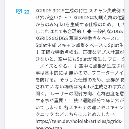
XGRIDS 3DGS生成の特性 スキャン失敗例 な
22.
ぜ穴が空いた…？ XGRIDSは初期点群の位置
からのみSplatを生成する仕様のため。 しか
しこれはとても合理的！ ◆ 一般的な3DGS ◆
XGRIDSの3DGS 写真の特徴点をベースに
Splat生成 スキャン点群をベースにSplat生成
↓ 正確な特徴点検出、正確なデプス計算が 
きないと、空中にもSplatが発生し フロータ
ーノイズとなる。 ↓ 空中に点群が生成され
事は基本的には 無いので、フローターノイズ
を防げる。 そうした仕様のため、点群が取得
されてい ない場所はSplatが生成されず穴が
開く。 レーザーの照射方向、点群密度を意識
する事が重要！！ 狭い通路部分で床に穴が空
いてしまった 各スキャナの違いやスキャンテ
クニック などこちらにまとめました→
https://zenn.dev/hololab/articles/xgrids-
how-to-scan