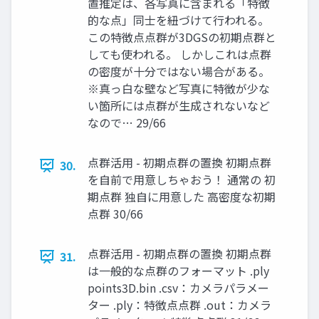
置推定は、各写真に含まれる「特徴
的な点」同士を紐づけて行われる。
この特徴点点群が3DGSの初期点群と
しても使われる。 しかしこれは点群
の密度が十分ではない場合がある。
※真っ白な壁など写真に特徴が少な
い箇所には点群が生成されないなど
なので… 29/66
点群活用 - 初期点群の置換 初期点群
30.
を自前で用意しちゃおう！ 通常の 初
期点群 独自に用意した 高密度な初期
点群 30/66
点群活用 - 初期点群の置換 初期点群
31.
は一般的な点群のフォーマット .ply
points3D.bin .csv：カメラパラメー
ター .ply：特徴点点群 .out：カメラ