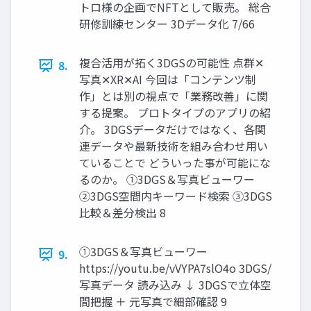
トロ様の企画でNFTとして販売。 総合
研修訓練センター 3Dデータ化 7/66
複合活用が拓く3DGSの可能性 点群✕
8.
写真✕XR✕AI 今回は「コンテンツ制
作」とは別の視点で「業務改善」に関
する提案。 プロトタイプのアプリの紹
介。 3DGSデータだけではなく、各関
連データや最新技術を組み合わせ用い
ていることで どういった事が可能にな
るのか。 ①3DGS＆写真ビューワー
②3DGS空間内キーワード検索 ③3DGS
比較＆差分検出 8
①3DGS＆写真ビューワー
9.
https://youtu.be/vVYPA7slO4o 3DGS/
写真データ 読み込み ↓ 3DGSで立体空
間把握 ＋ 元写真で細部確認 9