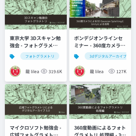
東京大学 3Dスキャン勉
ボンデジオンラインセ
強会 - フォトグラメト
ミナー - 360度カメラに
リ」
よる3D Gaussian
フォトグラメトリ
vr
3dデジタルアーカイブ
3dデジタルアーカイブ
SplattingとUnityによ
る活用
龍 lilea
319.6K
龍 lilea
127K
マイクロソフト勉強会 -
360度動画によるフォト
広域フォトグラメトリ
グラメトリ 処理編 - 3D