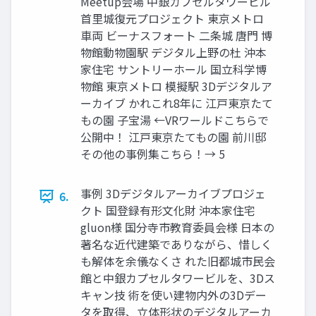
Meetup会場 中銀カプセルタワービル
首里城復元プロジェクト 東京メトロ
車両 ビーナスフォート 二条城 唐門 博
物館動物園駅 デジタル上野の杜 沖本
家住宅 サントリーホール 国立科学博
物館 東京メトロ 模擬駅 3Dデジタルア
ーカイブ かれこれ8年に 江戸東京たて
もの園 子宝湯 ←VRワールドこちらで
公開中！ 江戸東京たてもの園 前川邸
その他の事例集こちら！→ 5
事例 3Dデジタルアーカイブプロジェ
6.
クト 国登録有形文化財 沖本家住宅
gluon様 国分寺市教育委員会様 日本の
著名な近代建築でありながら、惜しく
も解体を余儀なくさ れた旧都城市民会
館と中銀カプセルタワービルを、3Dス
キャン技 術を使い建物内外の3Dデー
タを取得、立体形状のデジタルアーカ