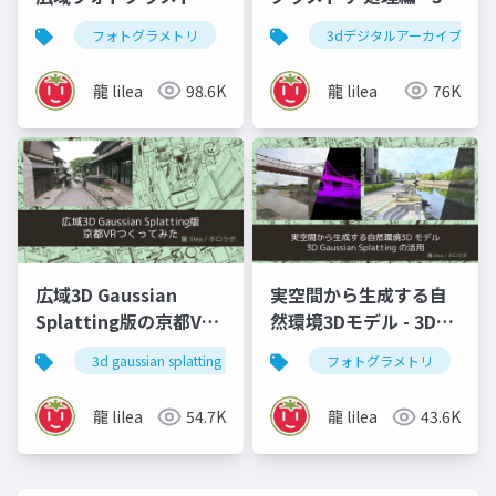
によるデジタルアーカ
スキャン何でもLT会
フォトグラメトリ
vr
ar
3dデジタルアーカイブ
3dデジタルアー
イブ
龍 lilea
98.6K
龍 lilea
76K
広域3D Gaussian
実空間から生成する自
Splatting版の京都VR
然環境3Dモデル - 3D
をつくってみた - 建築
Gaussian Splatting の
3d gaussian splatting
ガウシアンスプラッティング
フォトグラメトリ
情報学会 meetup
活用 - 川デジウェビナ
vol.009
ー2025
龍 lilea
54.7K
龍 lilea
43.6K