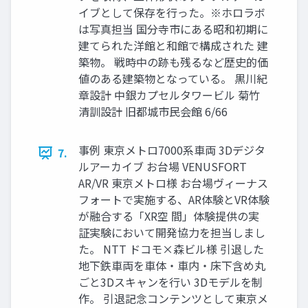
イブとして保存を行った。※ホロラボ
は写真担当 国分寺市にある昭和初期に
建てられた洋館と和館で構成された 建
築物。 戦時中の跡も残るなど歴史的価
値のある建築物となっている。 黒川紀
章設計 中銀カプセルタワービル 菊竹
清訓設計 旧都城市民会館 6/66
事例 東京メトロ7000系車両 3Dデジタ
7.
ルアーカイブ お台場 VENUSFORT
AR/VR 東京メトロ様 お台場ヴィーナス
フォートで実施する、AR体験とVR体験
が融合する「XR空 間」体験提供の実
証実験において開発協力を担当しまし
た。 NTT ドコモ×森ビル様 引退した
地下鉄車両を車体・車内・床下含め丸
ごと3Dスキャンを行い 3Dモデルを制
作。 引退記念コンテンツとして東京メ