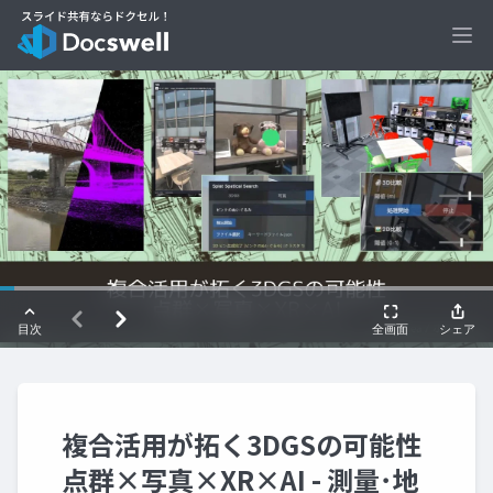
Ope
複合活用が拓く3DGSの可能性
点群×写真×XR×AI - 測量･地