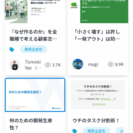
『なぜ作るのか』を全
「小さく壊す」は許し
職種で考える顧客志向
「一発アウト」は防ぐ
組織へのアプローチ
Agentic AI 時代のプラ
開発生産性
ットフォームが備える
べきガードレールを再
Tomoki
mugi
8.9K
3.7K
考する
Yao （八
尾 友基）
何のための開発生産
ウチのタスク分割術！
性？
開発生産性
jira