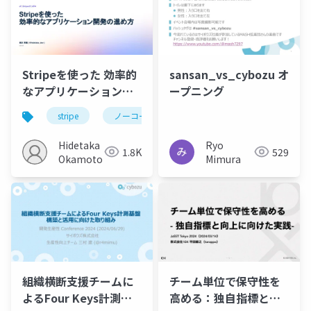
Stripeを使った 効率的
sansan_vs_cybozu オ
なアプリケーション開
ープニング
発の進め方
stripe
ノーコード
開発生産性
Hidetaka
Ryo
1.8K
529
Okamoto
Mimura
組織横断支援チームに
チーム単位で保守性を
よるFour Keys計測基
高める：独自指標と向