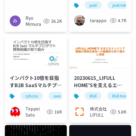
盤構築と活用に向けた
上にむけた実践
jasst
jasst tokyo
取り組み
Ryo
tarappo
4.7K
36.2K
Mimura
インパクト10倍を目指
20230615_LIFULL
すB2B SaaSマルチプロ
HOME'Sを支えるエン
ダクトなサイボウズ開
ジニア 組織の開発生産
cybozu
saas
management
lifull
lifull home's
productivity
発組織の取り組み
性への組織的な取り組
みと実践
Teppei
株式会社
16K
5.8K
Sato
LIFULL