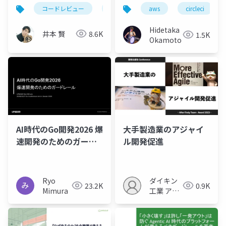
いていたのは2種類だけ
まらない」開発戦略
コードレビュー
ハーネスエンジニアリング
aws
circleci
aiコ
だった ─ Bug/Spec死
守・残り4種類はPRか
Hidetaka
井本 賢
8.6K
1.5K
ら外す
Okamoto
AI時代のGo開発2026 爆
大手製造業のアジャイ
速開発のためのガード
ル開発促進
レール
Ryo
ダイキン
23.2K
0.9K
Mimura
工業 アジ
ャイル内
製センタ
ー