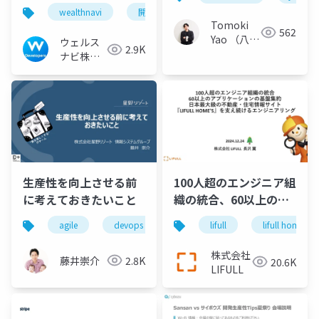
wealthnavi
開発生産性
qa
コード品質
Tomoki
562
Yao （八尾
ウェルス
2.9K
友基）
ナビ株式
会社 技術
広報チー
ム
生産性を向上させる前
100人超のエンジニア組
に考えておきたいこと
織の統合、60以上のア
プリケーションの基盤
agile
devops
engineer
lifull
development
lifull home's
集約、日本最大級の不
動産・住宅情報サイト
株式会社
藤井崇介
2.8K
20.6K
『LIFULL HOME'S』を
LIFULL
支え続けるエンジニア
リング＿長沢翼