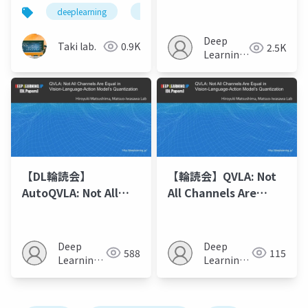
VLA(Vision-
Robotic Foundation
deeplearning
論文紹介
深層学習
人工知
Language-Action)モ
Model with
デルについてのまとめ
Emergent
Deep
Taki lab.
0.9K
2.5K
【SayCAN, RT-1, RT-
Capabilities
Learning
2, OpneVLA, Diffusion
JP
Policy, π0】
【DL輪読会】
【輪読会】QVLA: Not
AutoQVLA: Not All
All Channels Are
Channels Are Equal
Equal in Vision-
in Vision-Language-
Language-Action
Action Model's
Model’s Quantization
Deep
Deep
588
115
Quantization
Learning
Learning
JP
JP