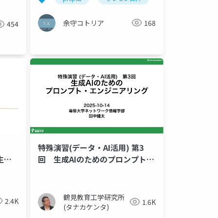
余守コトリア
168
454
特殊演習(データ・AI活用) 第3
が生ん
回 生成AIのためのプロンプト・
エンジニアリング
成
スライド構成
コミュニケーション
思考法
ア
鶴見教育工学研究所
2.4K
1.6K
(タナカケンタ)