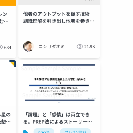
他者のアウトプットを促す技術
レン
組織理解を引き出し他者を巻き込
むき
むための具体的方法論
ーグ
ニシ サダオミ
21.9K
634
「論理」と「感情」は両立でき
る星の
る。PREP法によるストーリーテ
仮想環
リング実践マニュアル
prep法
プレゼン資料
ストーリーテリン