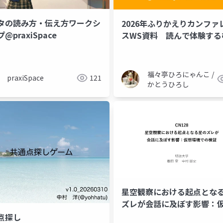
ータの読み方・伝え方ワークシ
2026年ふりかえりカンファ
゚@praxiSpace
スWS資料 読んで体験する
なおり 未来語りのダイアロ
入門
福々亭ひろにゃんこ /
praxiSpace
121
かとうひろし
星空観察における起点とな
ズレが会話に及ぼす影響：
境での検証
点探し