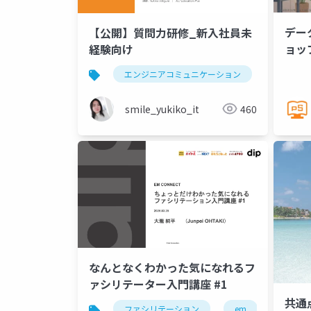
デ
【公開】質問力研修_新入社員未
ョッフ
経験向け
エンジニアコミュニケーション
smile_yukiko_it
460
なんとなくわかった気になれるフ
ァシリテーター入門講座 #1
共通
ファシリテーション
em