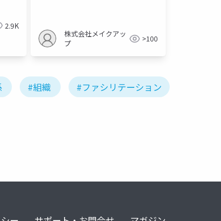
2.9K
株式会社メイクアッ
>100
プ
係
#組織
#ファシリテーション
リシー
サポート・お問合せ
マガジン