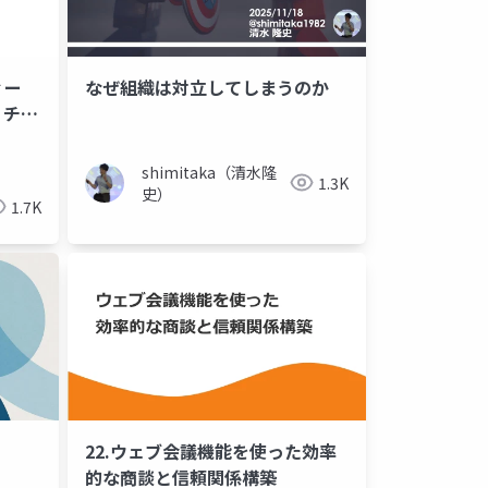
ィー
なぜ組織は対立してしまうのか
。チー
shimitaka（清水隆
1.3K
史）
1.7K
22.ウェブ会議機能を使った効率
的な商談と信頼関係構築