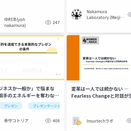
Nakamura
Laboratory (Meiji
中村洋(yoh
247
University)
nakamura)
ジネスか一般か」で悩まな
変革は一人では続かない ―
相手のエネルギーを奪わない
Fearless Changeと対話
ゼン思考
だ判断の共有
プレゼン
プレゼンテーション
ビジネススキル
資料作
余守コトリア
408
Insurtechラボ