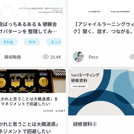
会ぼっちあるある & 懇親会
【アジャイルラーニングウ
けパターンを 整理してみた
ク】聞く、話す、つながる
くなった
ムづくりのはじめ方
lt大会
関係性
ネタ
マネジメント
エンジニア
興梠敬典
20.4K
Peco
かれと思うことは大概迷惑」
研修資料②
ネジメントで回避したい