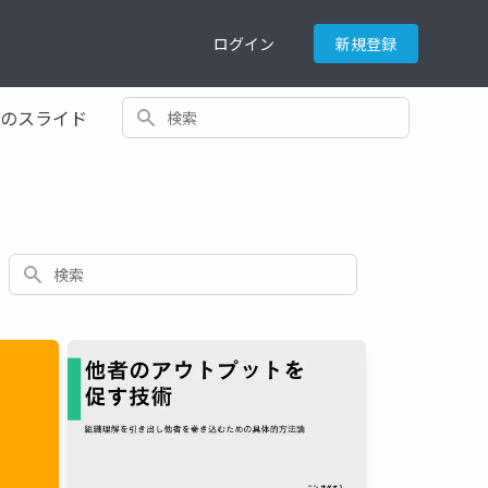
ログイン
新規登録
検索
てのスライド
検索