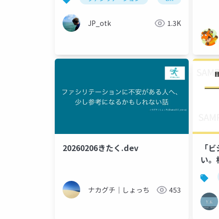
JP_otk
1.3K
20260206きたく.dev
「ビ
い。
プレ
ナカグチ｜しょっち
453