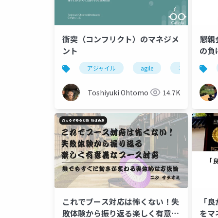
衝突（コンフリクト）のマネジメ
懇親
ント
の負
悲し
アジャイル
agile
コンフリクト
Toshiyuki Ohtomo
14.7K
これでブース対応は怖くない！失
「良
敗体験から振り返る楽しく有意義
をマ