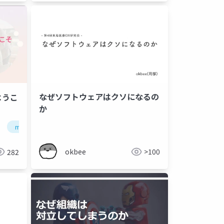
なぜソフトウェアはクソになるの
ようこ
か
management3.0
権限委譲
チームビルディング
リ
okbee
>100
282