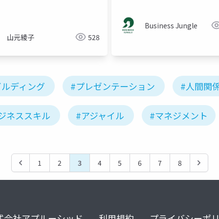
Business Jungle
山元綾子
528
ビルディング
#プレゼンテーション
#人間関
ビジネススキル
#アジャイル
#マネジメント
1
2
3
4
5
6
7
8
式会社アプルーシッド
利用規約
プライバシーポ