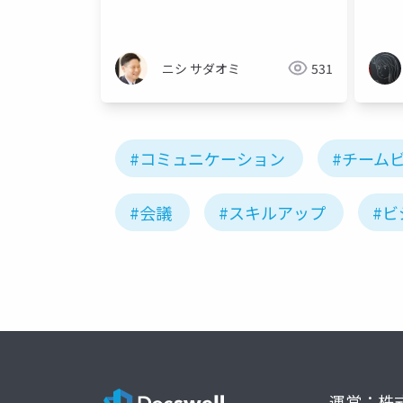
なブース対応～誰でもすぐに動き
が変わる具体的な方法論～
ニシ サダオミ
531
#コミュニケーション
#チーム
#会議
#スキルアップ
#
運営：株