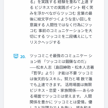
る」を実践する 経験を重ねて上達 す
る ビジネスでの実践ポイント 軽く笑
みを浮かべながらツッコむ 言葉の最
後に絵文字がつくような言い回しを
意識する 人間性ではなく行為にツッ
コむ 事前のコミュニケーションを大
切にする ツッコミを二段構えにして
リスクヘッジする
ツッコミこそ最強のコミュニケー シ
20.
ョン術 「ツッコミは鍛錬なのだ」
——松本人志（島田紳助・松本人志著
『哲学』より） 才能は不要 ツッコミ
は後天的なスキル。努力と場 数で誰
でも上達できます。 活用場面は無限
ビジネス・恋愛・家族関係——あらゆ
る場面でツッコミは使えます。 人間
関係を豊かに ツッコミとは愛情。優
しさと論理力で人を救い、場を和ま