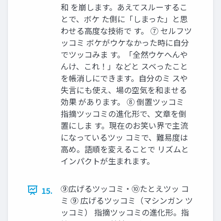
和 を崩します。あえてスルーするこ
とで、ボケ た側に「しまった」と思
わせる高度な技術で す。 ⑦ セルフツ
ッコミ ボケがウケなかった時に自分
でツッコみま す。「全然ウケへんや
んけ、これ！」などと スベったこと
を帳消しにできます。自分のミ スや
失言にも使え、場の空気を和ませる
効果 があります。 ⑧ 倒置ツッコミ
指摘ツッコミの進化形で、文章を倒
置にしま す。現在のお笑い界で主流
になっているツッ コミで、難易度は
高め。語順を変えることで リズムと
インパクトが生まれます。
⑨広げるツッコミ・⑩たとえツッ コ
15.
ミ ⑨ 広げるツッコミ（マシンガン ツ
ッコミ） 指摘ツッコミの進化形。指