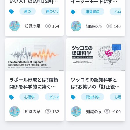
いい人」の法則15選|今
イージーモードにする
日からできる幸運のエ
「勘違いさせる力」完
運の
運のいい日よ
運のいい人
幸運の法
錯覚資産
ハロー効
ンジニアリング
全ガイド
知識の泉
164
知識の泉
140
ラポール形成とは?信頼
ツッコミの認知科学と
関係を科学的に築く方
は?お笑いの「訂正役」
法を徹底解説【行動科
を科学的に徹底解説
心理学
ビジネススキル
認知科学
スキル
コミュニ
心理学
学】
知識の泉
132
知識の泉
>100