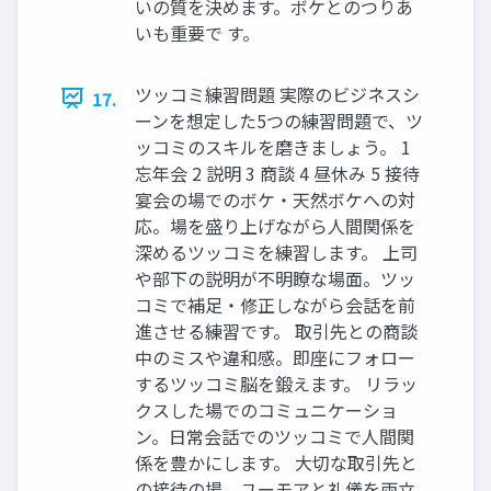
いの質を決めます。ボケとのつりあ
いも重要で す。
ツッコミ練習問題 実際のビジネスシ
17.
ーンを想定した5つの練習問題で、ツ
ッコミのスキルを磨きましょう。 1
忘年会 2 説明 3 商談 4 昼休み 5 接待
宴会の場でのボケ・天然ボケへの対
応。場を盛り上げながら人間関係を
深めるツッコミを練習します。 上司
や部下の説明が不明瞭な場面。ツッ
コミで補足・修正しながら会話を前
進させる練習です。 取引先との商談
中のミスや違和感。即座にフォロー
するツッコミ脳を鍛えます。 リラッ
クスした場でのコミュニケーショ
ン。日常会話でのツッコミで人間関
係を豊かにします。 大切な取引先と
の接待の場。ユーモアと礼儀を両立