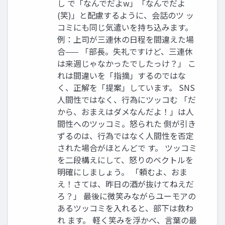
し で「なんでだよw」「なんでだよ
(笑)」と配慮するように、会話のツ ッ
コミにも同じ気遣いを持ち込みます。
例：上司が三連休の日程を間違えた場
合—— 「部長。失礼ですけど、三連休
は来週じゃなかったでしたっけ？」 こ
れは間違いを「指摘」するのではな
く、正解を「提案」しています。 SNS
人間性ではなく、行為にツッコむ 「だ
から、おまえはダメなんだよ！」は人
間性へのツッコミ。怒られた 側が引き
ずるのは、行為ではなく人間性を否定
された場合がほとんどで す。 ツッコミ
を二段構えにして、怒りのベクトルを
明確にしましょう。 「頼むよ、おま
え！さては、昨日の酒が抜けてねえだ
ろ？」 最後に微笑みながらユーモアの
あるツッコミを入れると、部下は救わ
れ ます。 軽く笑みを浮かべ、言葉の最