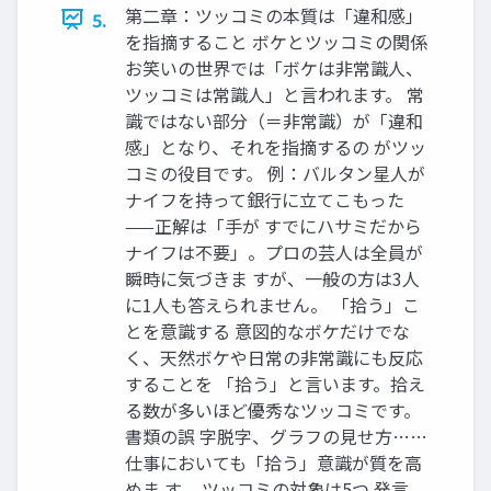
第二章：ツッコミの本質は「違和感」
5.
を指摘すること ボケとツッコミの関係
お笑いの世界では「ボケは非常識人、
ツッコミは常識人」と言われます。 常
識ではない部分（＝非常識）が「違和
感」となり、それを指摘するの がツッ
コミの役目です。 例：バルタン星人が
ナイフを持って銀行に立てこもった
——正解は「手が すでにハサミだから
ナイフは不要」。プロの芸人は全員が
瞬時に気づきま すが、一般の方は3人
に1人も答えられません。 「拾う」こ
とを意識する 意図的なボケだけでな
く、天然ボケや日常の非常識にも反応
することを 「拾う」と言います。拾え
る数が多いほど優秀なツッコミです。
書類の誤 字脱字、グラフの見せ方……
仕事においても「拾う」意識が質を高
めま す。 ツッコミの対象は5つ 発言