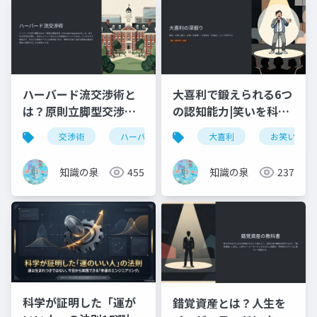
ハーバード流交渉術と
大喜利で鍛えられる6つ
は？原則立脚型交渉の4
の認知能力|笑いを科学
原則を徹底解説【要
する完全ガイド
交渉術
ハーバード流交渉術
大喜利
ビジネススキル
お笑い
約】
知識の泉
455
知識の泉
237
科学が証明した「運が
錯覚資産とは？人生を