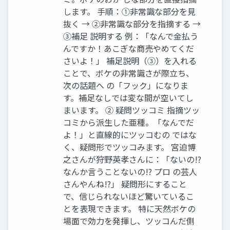
します。 手順：①非常識な部分を見
抜く → ②非常識な部分を指摘する →
③補足 説明する 例：「なんで金払う
んですか！あこぎな商売やめてくだ
さいよ！」 補足説明（③）を入れる
ことで、ボケの非常識さが際立ち、
次の話題へ の「フック」になりま
す。補足なしでは変な間が空いてし
まいます。 ② 疑問ツッコミ 指摘ツッ
コミから派生した亜種。「なんでだ
よ！」と直線的にツッコむの ではな
く、疑問形でツッコみます。 宮迫博
之さんが狩野英孝さんに：「ないの!?
なんか言うことないの!? プロ の芸人
さんやんね!?」 疑問形にすること
で、信じられないほど驚いているこ
とを表現できます。 特に天然ボケの
場面で効力を発揮し、ツッコんだ側