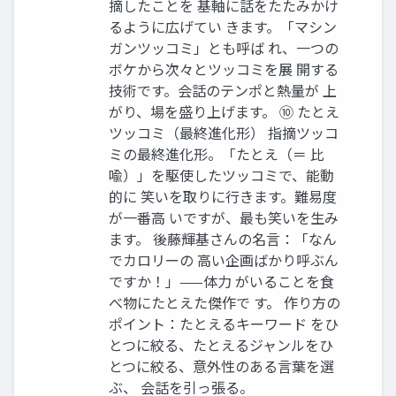
摘したことを 基軸に話をたたみかけ
るように広げてい きます。「マシン
ガンツッコミ」とも呼ば れ、一つの
ボケから次々とツッコミを展 開する
技術です。会話のテンポと熱量が 上
がり、場を盛り上げます。 ⑩ たとえ
ツッコミ（最終進化形） 指摘ツッコ
ミの最終進化形。「たとえ（＝ 比
喩）」を駆使したツッコミで、能動
的に 笑いを取りに行きます。難易度
が一番高 いですが、最も笑いを生み
ます。 後藤輝基さんの名言：「なん
でカロリーの 高い企画ばかり呼ぶん
ですか！」——体力 がいることを食
べ物にたとえた傑作で す。 作り方の
ポイント：たとえるキーワード をひ
とつに絞る、たとえるジャンルをひ
とつに絞る、意外性のある言葉を選
ぶ、 会話を引っ張る。