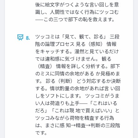
後に絵文字がつくような言い回しを意
識し、人間性ではなく行為にツッコむ
——この三つで部下の恥を救えます。
ツッコミは「見て、観て、診る」 三段
8.
階の論理プロセス 見る（感知） 情報
をキャッチする。漫然と見ているだけ
では違和感に気づ けません。 観る
（精査） 情報を詳しく分析する。部下
のミスに同情の余地がある か見極めま
す。 診る（判断） どう対応するか決断
する。情状酌量の余地があれば言 い回
しをソフトにします。 ツッコミがうま
い人は荷造りも上手——「これはいる
だろ」「これは現 地で買えばいい」と
ツッコみながら荷物を精査する行為
は、まさに感 知→精査→判断の三段階
です。