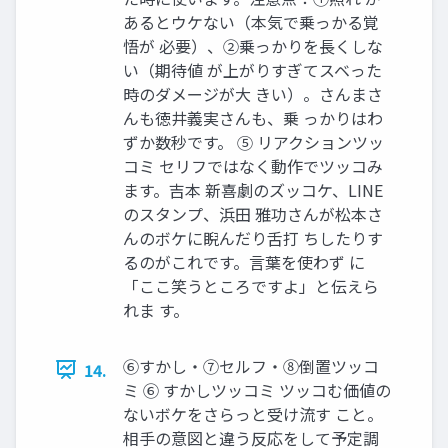
あるとウケない（本気で乗っかる覚
悟が 必要）、②乗っかりを長くしな
い（期待値 が上がりすぎてスベった
時のダメージが大 きい）。さんまさ
んも徳井義実さんも、乗 っかりはわ
ずか数秒です。 ⑤ リアクションツッ
コミ セリフではなく動作でツッコみ
ます。吉本 新喜劇のズッコケ、LINE
のスタンプ、浜田 雅功さんが松本さ
んのボケに睨んだり舌打 ちしたりす
るのがこれです。言葉を使わず に
「ここ笑うところですよ」と伝えら
れま す。
⑥すかし・⑦セルフ・⑧倒置ツッコ
14.
ミ ⑥ すかしツッコミ ツッコむ価値の
ないボケをさらっと受け流す こと。
相手の意図と違う反応をして予定調