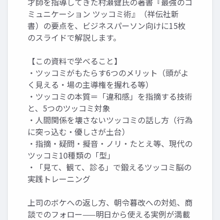
才師を指導してきた村瀬健氏の著書『最強のコ
ミュニケーション ツッコミ術』（祥伝社新
書）の要点を、ビジネスパーソン向けに15枚
のスライドで解説します。
【この資料で学べること】
・ツッコミがもたらす6つのメリット（頭がよ
く見える・場の主導権を握れる等）
・ツッコミの本質＝「違和感」を指摘する技術
と、5つのツッコミ対象
・人間関係を壊さないツッコミの話し方（行為
に突っ込む・優しさが土台）
・指摘・疑問・擬音・ノリ・たとえ等、現代の
ツッコミ10種類の「型」
・「見て、観て、診る」で鍛えるツッコミ脳の
実践トレーニング
上司のボケへの返し方、朝令暮改への対処、商
談でのフォロー——明日から使える実例が満載