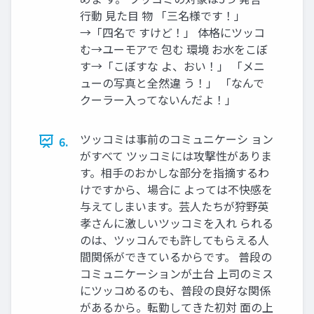
行動 見た目 物 「三名様です！」
→「四名で すけど！」 体格にツッコ
む→ユーモアで 包む 環境 お水をこぼ
す→「こぼすな よ、おい！」 「メニ
ューの写真と全然違 う！」 「なんで
クーラー入ってないんだよ！」
ツッコミは事前のコミュニケーシ ョン
6.
がすべて ツッコミには攻撃性がありま
す。相手のおかしな部分を指摘するわ
けですから、場合に よっては不快感を
与えてしまいます。芸人たちが狩野英
孝さんに激しいツッコミを入れ られる
のは、ツッコんでも許してもらえる人
間関係ができているからです。 普段の
コミュニケーションが土台 上司のミス
にツッコめるのも、普段の良好な関係
があるから。転勤してきた初対 面の上