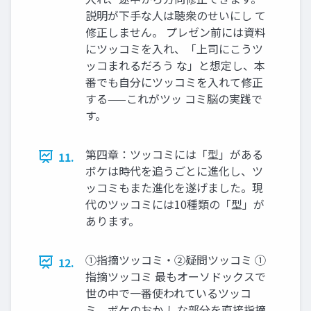
説明が下手な人は聴衆のせいにし て
修正しません。 プレゼン前には資料
にツッコミを入れ、「上司にこうツ
ッコまれるだろう な」と想定し、本
番でも自分にツッコミを入れて修正
する——これがツッ コミ脳の実践で
す。
第四章：ツッコミには「型」がある
11.
ボケは時代を追うごとに進化し、ツ
ッコミもまた進化を遂げました。現
代のツッコミには10種類の「型」が
あります。
①指摘ツッコミ・②疑問ツッコミ ①
12.
指摘ツッコミ 最もオーソドックスで
世の中で一番使われているツッコ
ミ。ボケのおか しな部分を直接指摘