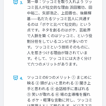
第一章：ツッコミを取り入れよう ツッ
3.
コミ芸人が社交的な理由 浜田雅功、田
中裕二、矢部浩之、上田晋也、後藤輝
基——名だたるツッコミ芸人に共通す
るのは「ボケと比べて社交的」という
点です。ネタを創るのはボケ、芸能界
で人脈を築 くのはツッコミ、という役
割分担をしているコンビが多いので
す。 ツッコミという技術そのものに、
人を惹きつける理由が隠されていま
す。そして、ツッ コミには大きく分け
て六つのメリットがあります。
ツッコミの6つのメリット ① まじめに
4.
映る ② 頭がよいと思われる ③ 聞き上
手と思われる ④ 会話相手に喜ばれる
⑤ 笑いが取れる ⑥ 場の主導権を握れ
る ボケ・軽薄な言動に対し、ツッコミ
は常識人として映りま す。ビジネスで