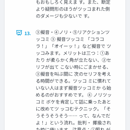
もおもしろく見えま す。また、断定
より疑問形のほうがツッコまれた側
のダメージも少ないで す。
③擬音・④ノリ・⑤リアクションツ
13.
ッコミ ③ 擬音ツッコミ 「コラコ
ラ！」「オイーッ！」など擬音で ツ
ッコみます。メリットは三つ：①あ
たり が柔らかく角が立たない、②セ
リフが出て こない時にごまかせる、
③擬音を叫ぶ間に 次のセリフを考え
る時間ができる。ツッコ ミに慣れて
いない人はまず擬音ツッコミか ら始
めるのがおすすめです。 ④ ノリツッ
コミ ボケを肯定して話に乗ったあと
に改めてツ ッコむテクニック。「そ
うそうそうそう…… って、なんでだ
よ！」という流れ。批判・ 揶揄され
た時に使います。注意点：①照れ が