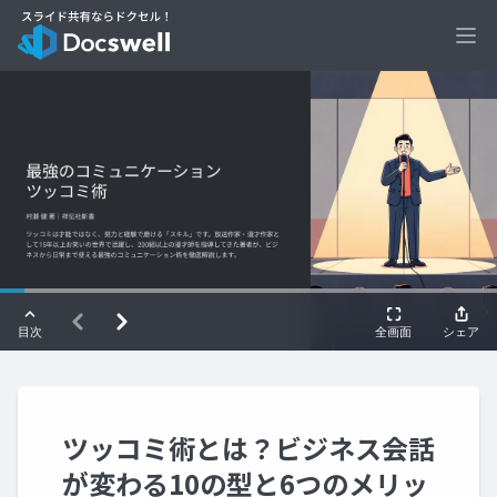
Ope
ツッコミ術とは？ビジネス会話
が変わる10の型と6つのメリッ