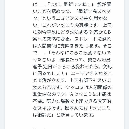
は——「じゃ、最新ですね！」 髪が薄
いことを認めつつ、「最新＝高スペッ
ク」というニュアンスで悪く 届かな
い。これがツッコミの真髄です。 上司
の朝令暮改にどう対処する？ 案からB
案への突然の変更。ストレートに怒れ
ば人間関係に支障をきた します。そこ
で—— 「そんなにころころ変えないで
くださいよ！部長だって、奥さんの出
産予 定日がころころ変わったら、対応
に困るでしょ！」 ユーモアを入れるこ
とで角が立たず、上司も部下も笑いに
変えられます。 ツッコミは人間関係の
潤滑油なのです。 A ツッコミに才能は
不要。努力と場数で上達できる後天的
なスキルです。松本人志も「ツッコミ
は鍛錬だ」と断言しています。