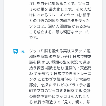
注目を自分に集めることで、ツッコ
ミの効果を 最大化します。 その人だ
けにわかるフレーズでツッコむ 相手
との共通の記憶や内輪ネタを使った
ツッコミ。深い人間関係 があるから
こそ成立する、最も親密なツッコミ
です。
ツッコミ脳を鍛える実践ステップ 違
19.
和感を意識 型を使い分け 日常で非常
識を探 す 10 種類の型を状況 で選ぶ
拾う練習 場数を踏む 意図的・天然問
わ ず全部拾う 日常でできるトレーニ
ング ことわざや慣用句の「非常識な
部分」を探す テレビのバラエティ番
組でプロのツッコミを観察する 会議
の書類や資料にツッコミを入れまく
る 旅行の荷造りで「見て、観て、診