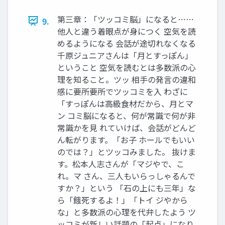
第三章：「ツッコミ脳」になると……
9.
他人と違う着眼点が身につく 空気を読
めるようになる 会話が途切れなくなる
千原ジュニアさんは「月とすっぽん」
ということ 空気を読むとは多数派の心
理を知ること。ツッ 相手の発言の違和
感に要所要所でツッコミを入 わざに
「すっぽんは高級食材だから、月とマ
ン コミ脳になると、何が常識で何が非
常識かを見 れていけば、会話がどんど
ん転がります。「お子 ホールでもいい
のでは？」とツッコみました。 抜けま
す。松本人志さんが「マジやで、こ
れ。マ さん、三人もいらっしゃるんで
すか？」という 「石の上にも三年」な
ら「餓死するよ！」「トイ ジやから
な」と多数派の心理を代弁したよう ツ
ッコミが新しい話題の「起点」になり