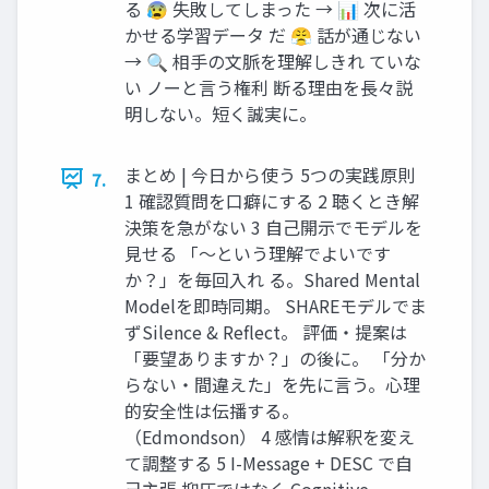
る 😰 失敗してしまった → 📊 次に活
かせる学習データ だ 😤 話が通じない
→ 🔍 相手の文脈を理解しきれ ていな
い ノーと言う権利 断る理由を長々説
明しない。短く誠実に。
まとめ | 今日から使う 5つの実践原則
7.
1 確認質問を口癖にする 2 聴くとき解
決策を急がない 3 自己開示でモデルを
見せる 「〜という理解でよいです
か？」を毎回入れ る。Shared Mental
Modelを即時同期。 SHAREモデルでま
ずSilence & Reflect。 評価・提案は
「要望ありますか？」の後に。 「分か
らない・間違えた」を先に言う。心理
的安全性は伝播する。
（Edmondson） 4 感情は解釈を変え
て調整する 5 I-Message + DESC で自
己主張 抑圧ではなく Cognitive