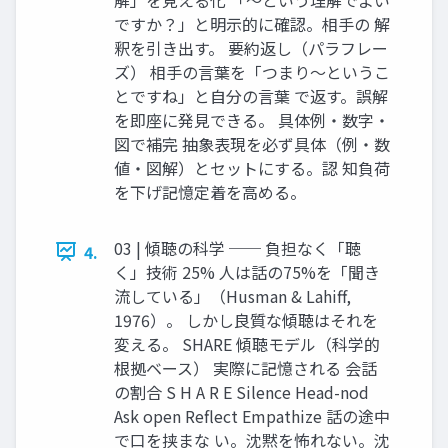
ですか？」と明示的に確認。相手の 解
釈を引き出す。 要約返し（パラフレー
ズ） 相手の言葉を「つまり〜というこ
とですね」と自分の言葉 で返す。誤解
を即座に発見できる。 具体例・数字・
図で補完 抽象表現を必ず具体（例・数
値・図解）とセットにする。認 知負荷
を下げ記憶定着を高める。
03 | 傾聴の科学 ── 負担なく「聴
4.
く」技術 25% 人は話の75%を「聞き
流している」（Husman & Lahiff,
1976）。 しかし良質な傾聴はそれを
変える。 SHARE 傾聴モデル（科学的
根拠ベース） 実際に記憶される 会話
の割合 S H A R E Silence Head-nod
Ask open Reflect Empathize 話の途中
で口を挟まな い。沈黙を怖れない。沈