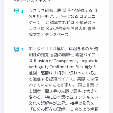
うさうさ研修工房 🐰 科学が教える 自
1.
分も相手も ハッピーになる コミュニ
ケーション 認識ずれゼロ ✕ 傾聴スト
レスゼロ ✕ 心理的安全性最大化 査読
論文エビデンスベース
01 | なぜ「すれ違い」は起きるのか 透
2.
明性の錯覚 言語の曖昧性 確証バイア
ス Illusion of Transparency Linguistic
Ambiguity Confirmation Bias 自分の
意図・感情は「相手に伝わって いる」
と過信する認知バイアス。実際 には伝
わっていないことが多い。 同じ言葉で
も話者・聞き手の文脈で意 味は大きく
変わる。特に日本語は高コ ンテキスト
文化で誤解率が上昇。 相手の発言を
「自分の既存の理解」に 合うよう解釈