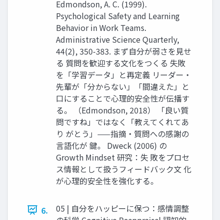
Edmondson, A. C. (1999).
Psychological Safety and Learning
Behavior in Work Teams.
Administrative Science Quarterly,
44(2), 350-383. まず自分が弱さを見せ
る 質問を歓迎する文化をつくる 失敗
を「学習データ」と再定義 リーダー・
先輩が「分からない」「間違えた」と
口にすることで心理的安全性が伝播す
る。 （Edmondson, 2018） 「良い質
問ですね」ではなく「教えてくれてあ
り がとう」——指摘・質問への感謝の
言語化が 鍵。 Dweck (2006) の
Growth Mindset 研究：失 敗をプロセ
ス情報として扱うフィードバック文 化
が心理的安全性を強化する。
05 | 自分をハッピーに保つ：感情調整
6.
の科学 Cognitive Reappraisal 認知的