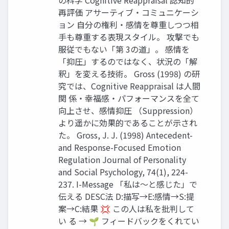
再評価 アサーティブ・コミュニケーシ
ョン 自分の権利・感情を尊重しつつ相
手も尊重する表現スタイル。 攻撃でも
服従でもない「第 3の道」。 感情を
「抑圧」するのではなく、状況の「解
釈」を変える技術。 Gross (1998) の研
究では、Cognitive Reappraisal は人間
関 係・幸福感・パフォーマンスを全て
向上させ、感情抑圧 （Suppression）
より遥かに効果的であることが示され
た。 Gross, J. J. (1998) Antecedent-
and Response-Focused Emotion
Regulation Journal of Personality
and Social Psychology, 74(1), 224-
237. I-Message 「私は〜と感じた」で
伝える DESC法 D:描写→E:感情→S:提
案→C:結果 💢 この人は私を批判して
い る → 🌱 フィードバックをくれてい