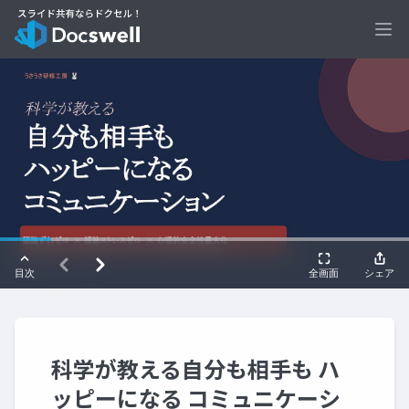
Ope
科学が教える自分も相手も ハ
ッピーになる コミュニケーシ