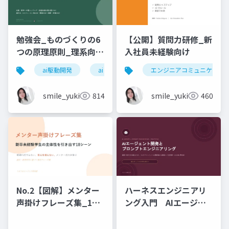
勉強会_ものづくりの6
【公開】質問力研修_新
つの原理原則_理系向け
入社員未経験向け
6時間_2026_05_24_
ai駆動開発
ai
エンジニアコミュニケーシ
石黒友季子
smile_yukiko_it
814
smile_yukiko_it
460
No.2【図解】メンター
ハーネスエンジニアリ
声掛けフレーズ集_18
ング入門 AIエージェ
シーン
ント開発×プロンプト_
実務編