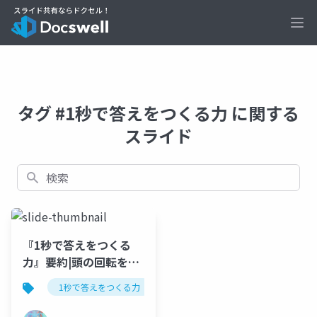
Ope
タグ #1秒で答えをつくる力 に関する
スライド
検索
『1秒で答えをつくる
力』要約|頭の回転を速
くする5つのレッスン徹
1秒で答えをつくる力
本多正識
書籍要約
底解説