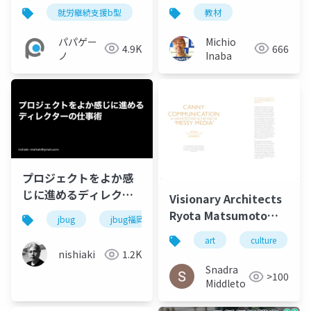
こうおもしろい!
就労継続支援b型
メンタルヘルス
教材
パパゲーノ
パパゲー
Michio
4.9K
666
ノ
Inaba
プロジェクトをよか感
じに進めるディレクタ
Visionary Architects
ーの仕事術
Ryota Matsumoto
jbug
jbug福岡
and Perry Kulper |
art
culture
Canny
nishiaki
1.2K
Communication in
Snadra
>100
Architecture in the
Middleto
Age of Messy Media -