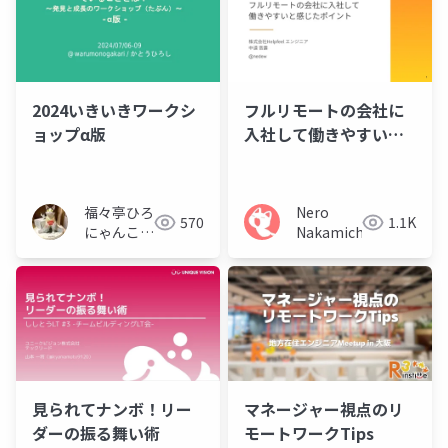
2024いきいきワークシ
フルリモートの会社に
ョップα版
入社して働きやすいと
感じたポイント
福々亭ひろ
Nero
570
1.1K
にゃんこ /
Nakamichi
かとうひろ
し
見られてナンボ！リー
マネージャー視点のリ
ダーの振る舞い術
モートワークTips