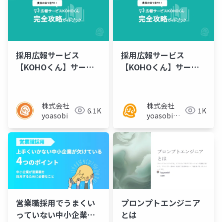
採用広報サービス
採用広報サービス
【KOHOくん】サービ
【KOHOくん】サービ
ス資料
ス資料
株式会社
株式会社
6.1K
1K
yoasobi
yoasobi／
パートナー
様
営業職採用でうまくい
プロンプトエンジニア
っていない中小企業が
とは