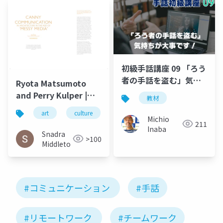
Helen Castle
初級手話講座 09 「ろう
者の手話を盗む」気持
Ryota Matsumoto
ちが大事です！
and Perry Kulper |
教材
Canny
art
culture
architecture
松本良多
Communication in
Michio
211
Inaba
Architecture in the
Snadra
>100
Age of Messy Media:
Middleto
Helen Castle
#コミュニケーション
#手話
#リモートワーク
#チームワーク