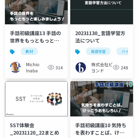
手話初級講座13 手話の
20231130_言語学習方
世界をもっともっと楽
法について
しみましょう！
教材
英語学習
バイリン
Michio
株式会社ビ
314
248
Inaba
ヨンド
SST体験会
手話初級講座10 気持ち
_20231120_22まとめ
を表わすことば、けっ