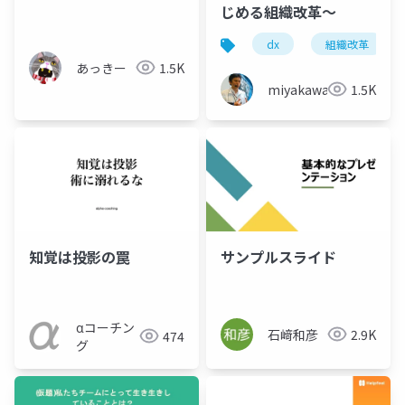
じめる組織改革～
dx
組織改革
あっきー
1.5K
miyakawayuho
1.5K
知覚は投影の罠
サンプルスライド
αコーチン
石﨑和彦
2.9K
474
グ