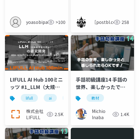
欠けている４つのポイ
ント
yoasobipartner
>100
［postbl.com］
258
LIFULL AI Hub 100ミニ
手話初級講座14 手話の
ッツ #1_LLM（大規模
世界、楽しかったです
言語モデル）の研究開
か？
lifull
ai
llm
教材
発
株式会社
Michio
2.5K
1.4K
LIFULL
Inaba