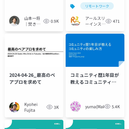
リモートワーク
山本一将
アールスリ
0.9K
471
｜焚き火
ーインステ
を愛する
ィテュート
エンジニ
ア
2024-04-26_最高のペ
コミュニティ歴1年目が
アプロを求めて
教えるコミュニティの
楽しみ方
(GlobalAzure2024)
Kyohei
yuma(Maki)
5.4K
3K
Fujita