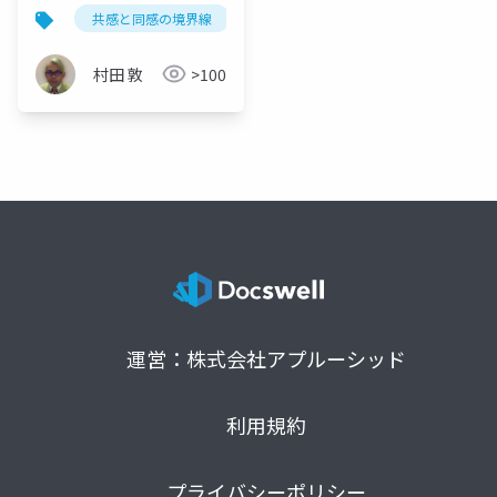
境界線
共感と同感の境界線
優しさの窒息
ソマティック
村田 敦
>100
運営：株式会社アプルーシッド
利用規約
プライバシーポリシー