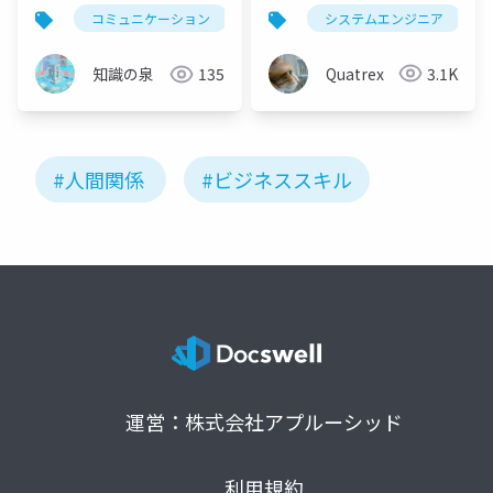
型と6つのメリット完全
システムエンジニア
コミュニケーション
ツッコミ
会話術
ビ
ガイド
Quatrex
3.1K
知識の泉
135
#人間関係
#ビジネススキル
運営：株式会社アプルーシッド
利用規約