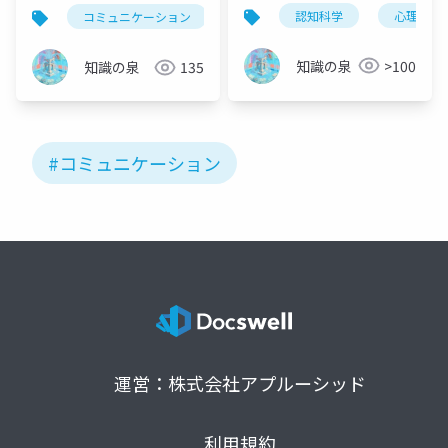
を科学的に徹底解説
型と6つのメリット完全
認知科学
心理学
コミュニケーション
ツッコミ
会話術
ビ
ガイド
知識の泉
>100
知識の泉
135
#コミュニケーション
運営：株式会社アプルーシッド
利用規約