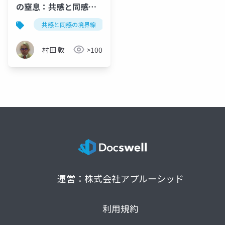
の窒息：共感と同感の
境界線
共感と同感の境界線
優しさの窒息
ソマティック
村田 敦
>100
運営：株式会社アプルーシッド
利用規約