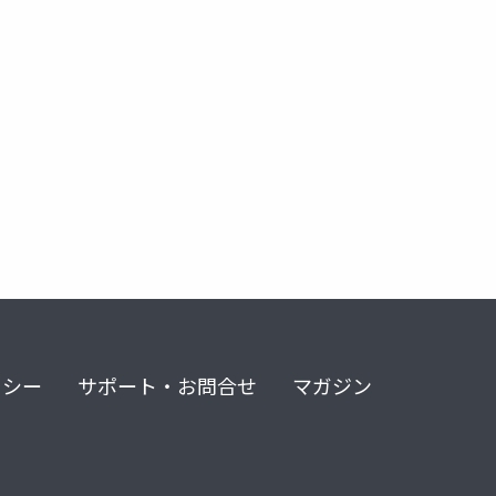
情
一次感情
フェルトシフト
ネガティブケイパビリティ
リシー
サポート・お問合せ
マガジン