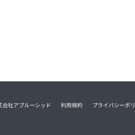
ソマティック・マーカー
感情焦点化心理療法
二次逆転反応感
式会社アプルーシッド
利用規約
プライバシーポ