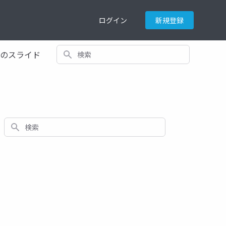
ログイン
新規登録
検索
てのスライド
検索