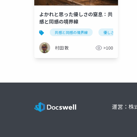
よかれと思った優しさの窒息：共
感と同感の境界線
共感と同感の境界線
優しさの窒息
村田 敦
>100
運営：株