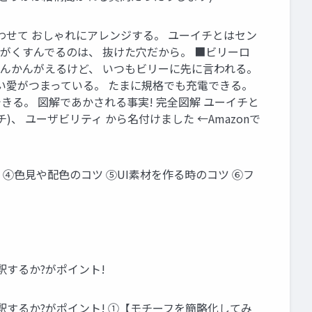
Oにあわせて おしゃれにアレンジする。 ユーイチとはセン
色がくすんでるのは、 抜けた穴だから。 ■ビリーロ
さんかんがえるけど、 いつもビリーに先に言われる。
深い愛がつまっている。 たまに規格でも充電できる。
きる。 図解であかされる事実! 完全図解 ユーイチと
)、 ユーザビリティ から名付けました ←Amazonで
④色見や配色のコツ ⑤UI素材を作る時のコツ ⑥フ
釈するか?がポイント!
釈するか?がポイント! ①【モチーフを簡略化してみ