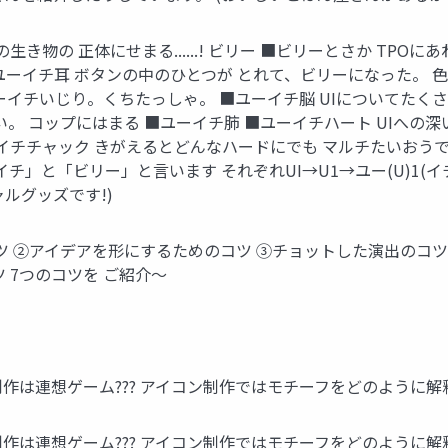
生き物の 正体にせまる......! ビリー ■ビリーとさか TP
■ユーイチ耳 ボタンの中のひとつが とれて、ビリーになった。 
ーイチいじり。くちたっしゃ。 ■ユーイチ脳 UIについてたく
い。 コップにはまる ■ユーイチ肺 ■ユーイチハート UIへの
イチチャック きがえるとどんなハードにでも マルチたいおうで
」と「ビリー」と言います それぞれUI→U1→ユー(U)1(イチ
ルグッズです!)
ツ ②アイデアを形にするためのコツ ③チョットした演出のコツ 
 7つのコツを ご紹介〜
作は連想ゲーム??? アイコン制作ではモチーフをどのように解
作は連想ゲーム??? アイコン制作ではモチーフをどのように解