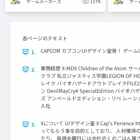
ゲームメーカーズ
117K
ゲー
各ページのテキスト
CAPCOM カプコンUIデザイン室発！ ゲーム
1.
業務経歴 X-MEN Children of the 
2.
クラブ 私立ジャスティス学園LEGION OF
レイク バイオハザードアウトブレイクFILE2
ン DevilMayCry4 SpecialEdit
ズ アンベールドエディション・リベ レーションズ2
入社
Xについて UIデザイン室 X Cap's Perien
3.
ってもらう事を目的としており、 人材獲得
たり、 毎週金曜日には会社近くのごはん屋