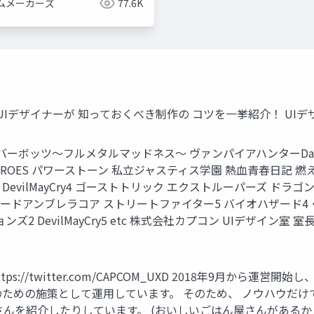
ムメーカーズ
77.6K
UIデザイナーが 知っておくべき制作の コツを一挙紹介！ UIデザイン
Atom サーバーボッツ〜フルメタルマッドネス〜 ヴァンパイアハンターDar
 HEROES パワーストーン 私立ジャスティス学園 熱血青春日記
 DevilMayCry4 ゴーストトリック エクストルーパーズ 
ion バイオハザードアンブレラコア ストリートファイター5 バイオハザー
 DevilMayCry5 etc 株式会社カプコン UIデザイン室 室
ce https://twitter.com/CAPCOM_UXD 2018年9
のための施策として運用しています。 そのため、 ノウハウだ
さんを紹介したりしています。 (おいしいごはん屋さんがあるか