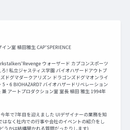
室 植田雅生 CAP'SPERIENCE
kstalkers'Revenge ウォーザード カプコンスポーツ
 燃えろ! 私立ジャスティス学園 バイオハザードアウトブ
ドラゴンズドグマダークアリズン ドラゴンズドグマオンライ
ド4・5・6 BIOHAZARD7 バイオハザードリベレーション
長 兼 アートプロダクション室 室長 植田 雅生 1994年
月から運営開始し、今年で7年目を迎えました UIデザイナーの業務を知
けではなく社内での行事や会社のイベントの紹介をし
どうかは結構聞かれる質問だったりします)