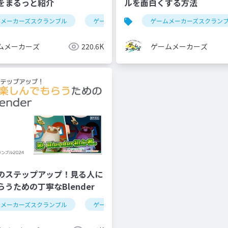
をまるっと紹介
ルを面白くする方法
ムメーカーズスクランブル
シェーダー
ゲーム制作
ツール紹介
ゲームメーカーズスクラン
ムメーカーズ
220.6K
ゲームメーカーズ
のステップアップ！見る人に
うための丁寧なBlender
リング
ムメーカーズスクランブル
cg
グラフィックス
ゲーム制作
blender