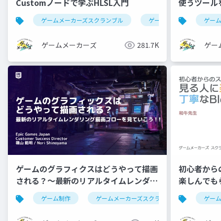
Customノードで学ぶHLSL入門
使うツール
ゲームメーカーズスクランブル
ゲーム制作
ue5
ゲー
ゲームメーカーズ
281.7K
ゲー
ゲームのグラフィクスはどうやって描画
初心者から
される？～最新のリアルタイムレンダリ
楽しんでもら
ング描画フローを見ていこう！～
ゲーム制作
ゲームメーカーズスクランブル
レンダ
ゲー