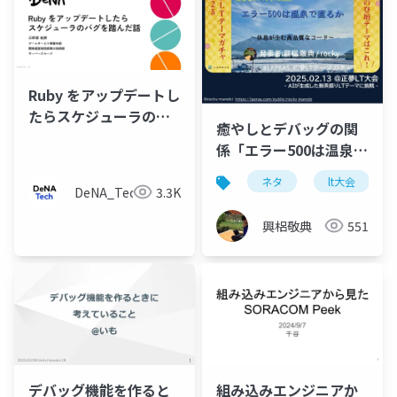
Ruby をアップデートし
たらスケジューラのバ
癒やしとデバッグの関
グを踏んだ話
係「エラー500は温泉で
直るか」休息が生む高
ネタ
lt大会
品質なコード
DeNA_Tech
3.3K
興梠敬典
551
デバッグ機能を作ると
組み込みエンジニアか