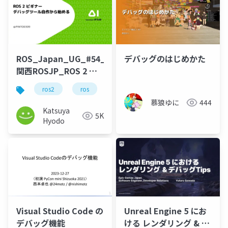
ROS_Japan_UG_#54_
デバッグのはじめかた
関西ROSJP_ROS 2 ビ
ギナー、デバッグツー
ros2
ros
python
rosjp
ル自作から初める_公開
慕狼ゆに
444
用
Katsuya
5K
Hyodo
Visual Studio Code の
Unreal Engine 5 にお
デバッグ機能
ける レンダリング & デ