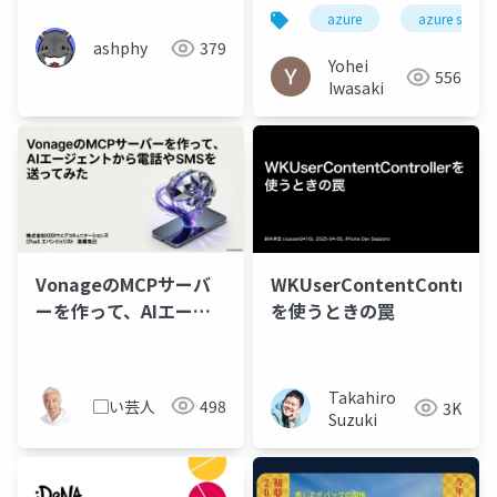
ルシューティング
azure
azure storag
ashphy
379
Yohei
556
Iwasaki
VonageのMCPサーバ
WKUserContentControlle
ーを作って、AIエージ
を使うときの罠
ェントから電話やSMS
を送ってみた
Takahiro
▢い芸人
498
3K
Suzuki