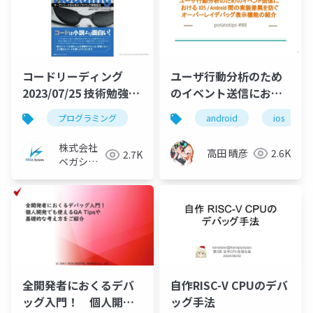
コードリーディング
ユーザ行動分析のため
2023/07/25 技術勉強会
のイベント送信におけ
資料
る iOS / Android 間の
プログラミング
android
ios
実装差異を防ぐオーバ
ーレイデバッグ表示機
株式会社
高田 晴彦
2.6K
2.7K
能の紹介
ベガシス
テム
全開発者におくるデバ
自作RISC-V CPUのデバ
ッグ入門！ 個人開発
ッグ手法