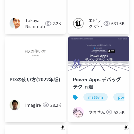
バッグTips
Takuya
エピッ
2.2K
631.6K
Nishimoto
ク ゲー
ムズ ジ
ャパン
PIXの使い方(2022年版)
Power Apps デバッグ
テク ｎ選
m365vm
power a
imagire
28.2K
やまさん
52.5K