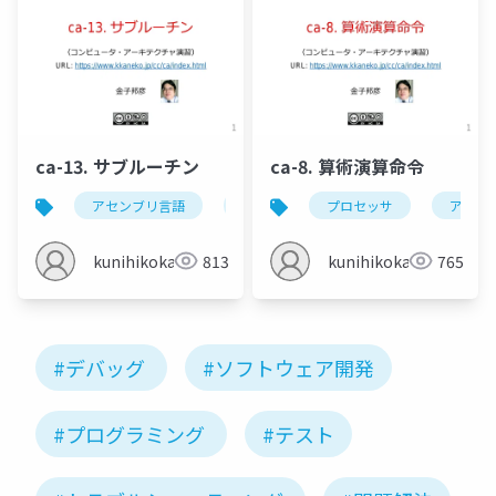
ca-13. サブルーチン
ca-8. 算術演算命令
アセンブリ言語
サブルーチン呼び出し
プロセッサ
ブレーク
アセン
kunihikokaneko
813
kunihikokaneko
765
#デバッグ
#ソフトウェア開発
#プログラミング
#テスト