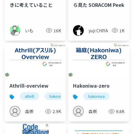
きに考えていること
ら見た SORACOM Peek
いも
16K
yuji CHIYA
1K
Athrill-overview
Hakoniwa-zero
athrill
hakoniwa
hakoniwa
森崇
2.9K
森崇
9.8K