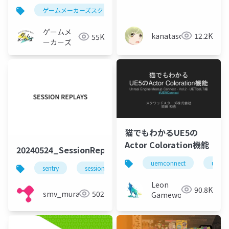
でも使えるQA Tipsや基
ゲームメーカーズスクランブル
ゲーム制作
qa
礎的な考え方をご紹介
ゲームメ
kanataso
12.2K
55K
ーカーズ
猫でもわかるUE5の
Actor Coloration機能
20240524_SessionReplays
uemconnect
ue5
sentry
session replay
debugging
uiテス
Leon
90.8K
smv_murakami
502
Gameworks