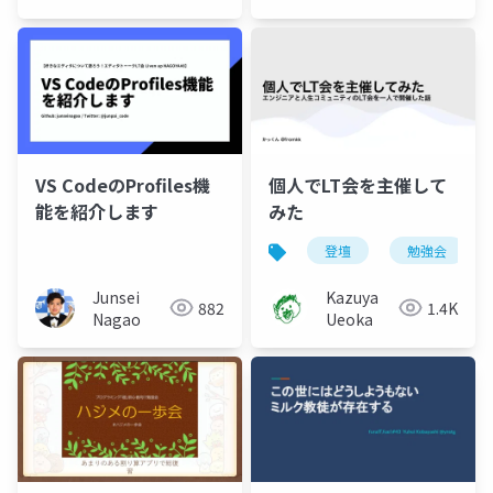
Engineer）
VS CodeのProfiles機
個人でLT会を主催して
能を紹介します
みた
登壇
勉強会
Junsei
Kazuya
882
1.4K
Nagao
Ueoka