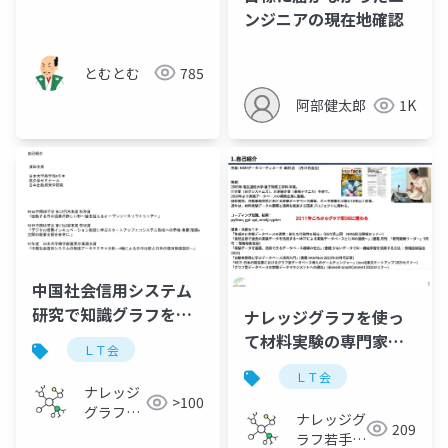
ンジニアの現在地確認
とむとむ
785
阿部健太郎
1K
中国社会信用システム
研究で知識グラフを試
ナレッジグラフを使っ
作した実践報告
て材料実験の専門家エ
ＬＴ会
ージェントを作ってみ
ＬＴ会
た
ナレッジ
>100
グラフ若
ナレッジグ
209
手の会
ラフ若手の