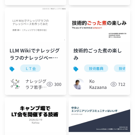
会
LLM Wikiでナレッジグ
技術的ごった煮の楽し
ラフのナレッジベース
み
を作ってみた
ＬＴ会
技術書典
技術同人
ナレッジグ
Ko
300
712
ラフ若手の
Kazaana
会