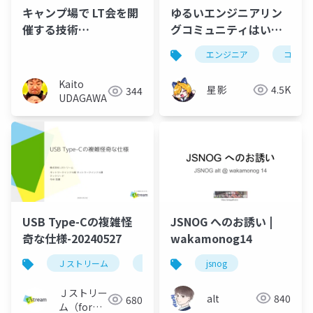
キャンプ場で LT会を開
ゆるいエンジニアリン
催する技術
グコミュニティはいい
#camping_engineer
ぞ
エンジニア
コミュ
Kaito
星影
4.5K
344
UDAGAWA
USB Type-Cの複雑怪
JSNOG へのお誘い |
奇な仕様-20240527
wakamonog14
Ｊストリーム
lt会
jsnog
Ｊストリー
alt
840
680
ム（for