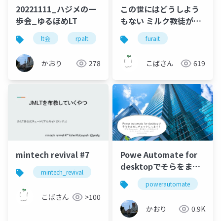
20221111_ハジメの一
この世にはどうしよう
歩会_ゆるほめLT
もない ミルク教徒が存
在する
lt会
rpalt
ハジメの一歩会
furait
power apps
かおり
278
こばさん
619
mintech revival #7
Powe Automate for
desktopでそらをまめ
mintech_revival
にチェックしてます
powerautomate
rp
こばさん
>100
かおり
0.9K