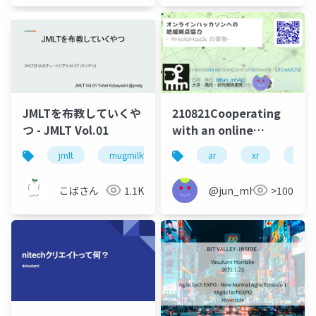
JMLTを布教していくや
210821Cooperating
つ - JMLT Vol.01
with an online
hackathon as a
jmlt
mugmilk946
ar
xr
hack
satellite venue for
regional locations
こばさん
1.1K
@jun_mh4g
>100