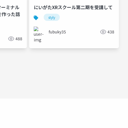
ターミナル
にいがたXRスクール第二期を受講して
スを作った話
styly
fubuky35
438
488