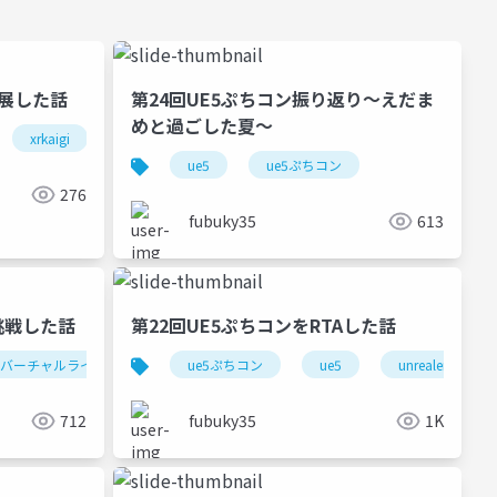
ら出展した話
第24回UE5ぷちコン振り返り～えだま
めと過ごした夏～
xrkaigi
xrkaigi2025
ue5
ue5ぷちコン
276
fubuky35
613
挑戦した話
第22回UE5ぷちコンをRTAした話
バーチャルライブ
hmv2024
ue5ぷちコン
ue5
unrealengine
712
fubuky35
1K