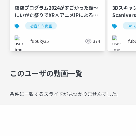
夜空プログラム2024がすごかった話～
3Dスキャンのスス
にいがた祭りでXR×アニメIPによる地
Scaniv
方創生を見た！～
初音ミク夜空
3d
fubuky35
374
fub
このユーザの動画一覧
条件に一致するスライドが見つかりませんでした。