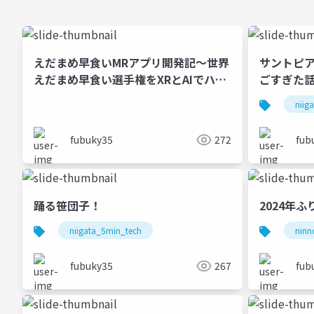
えだまめ早食いMRアプリ開発記～世界
サントピア
えだまめ早食い選手権をXRとAIでハッ
ごすぎた
クした話～
niig
fubuky35
272
fub
踊る笹団子！
2024年
niigata_5min_tech
ninn
fubuky35
267
fub