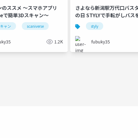
メ ～スマホアプリ
さよなら新潟駅万代口バス
erseで簡単3Dスキャン～
の日 STYLYで手転がしバ
スキャン
scaniverse
styly
uky35
1.2K
fubuky35