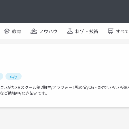
教育
ノウハウ
科学・技術
すべ
styly
たXRスクール第2期生/アラフォー1児の父/CG・XRでいろいろ遊んでます!/
 Unityなど勉強中/な赤柴♂です。