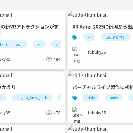
の新VRアトラクションがす
XR Kaigi 2025に新潟か
話
xr
ue5ぷちコン
ata_5min_tech
xr
vr
サントピアワールド
fubuky35
uky35
484
ふりかえり
バーチャルライブ製作に初
o
niigata_5min_tech
dertagig
styly
unity
uky35
478
fubuky35