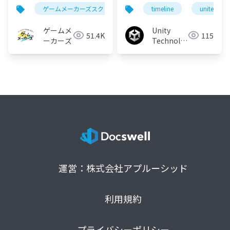
カットシーン演出
Cinemachineによるカ
ゲームメーカーズスクランブル
timeline
ゲーム制作
unite
カット
ットシーン作り
ゲームメ
Unity
51.4K
115
ーカーズ
Technologies
Japan
運営：株式会社アプルーシッド
利用規約
プライバシーポリシー