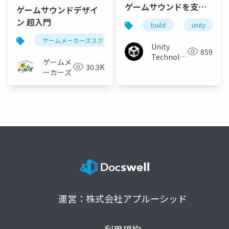
ゲームサウンドを支え
ゲームサウンドデザイ
るCRIWARE組込み事例
ン 超入門
build
unity
ゲームメーカーズスクランブル
ゲーム制作
ゲーム
Unity
859
Technologies
ゲームメ
30.3K
Japan
ーカーズ
運営：株式会社アプルーシッド