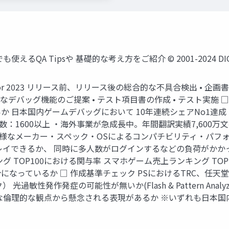
 Tipsや 基礎的な考え方をご紹介 © 2001-2024 DIGITAL H
lts for 2023 リリース前、リリース後の総合的な不具合検出 
なデバッグ機能のご提案 • テスト項目書の作成 • テスト実施
 日本国内ゲームデバッグにおいて 10年連続シェアNo1達成 
ト数：1600以上 ・海外事業が急成長中。年間翻訳実績7,600
多様なメーカー・スペック・OSによるコンパチビリティ・パフォー
レイできるか、 同時に多人数がログインするなどの負荷がかか
 TOP100における関与率 スマホゲーム売上ランキング TOP
なっているか □ 作成基準チェック PSにおけるTRC、任天堂
光過敏性発作発症の可能性が無いか(Flash & Pattern Anal
的な観点から懸念される表現があるか ※いずれも日本国内で開発され