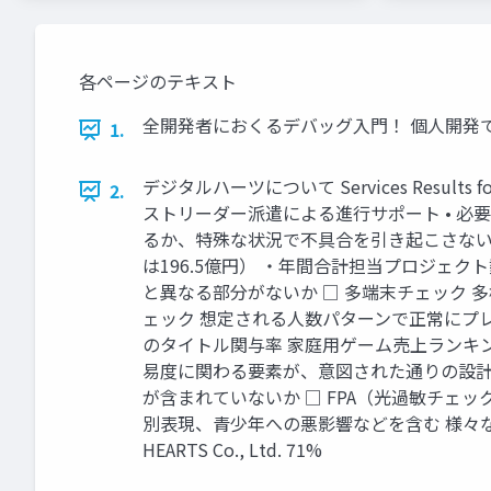
各ページのテキスト
全開発者におくるデバッグ入門！ 個人開発でも使えるQA
1.
デジタルハーツについて Services Resu
2.
ストリーダー派遣による進行サポート • 必要
るか、特殊な状況で不具合を引き起こさないか
は196.5億円） ・年間合計担当プロジェク
と異なる部分がないか □ 多端末チェック 
ェック 想定される人数パターンで正常にプ
のタイトル関与率 家庭用ゲーム売上ランキング
易度に関わる要素が、意図された通りの設計に
が含まれていないか □ FPA（光過敏チェック） 
別表現、青少年への悪影響などを含む 様々な倫理
HEARTS Co., Ltd. 71%