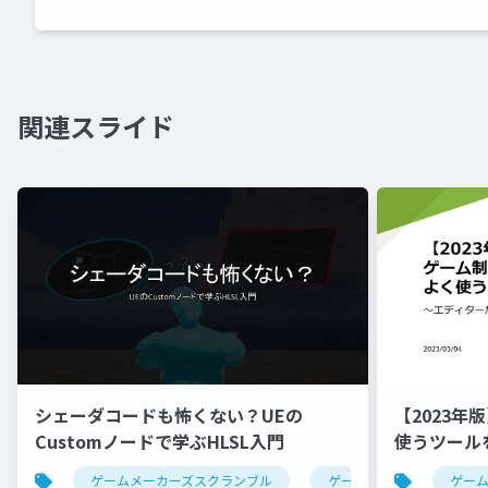
関連スライド
シェーダコードも怖くない？UEの
【2023
Customノードで学ぶHLSL入門
使うツール
ゲームメーカーズスクランブル
ゲーム制作
ue5
ゲー