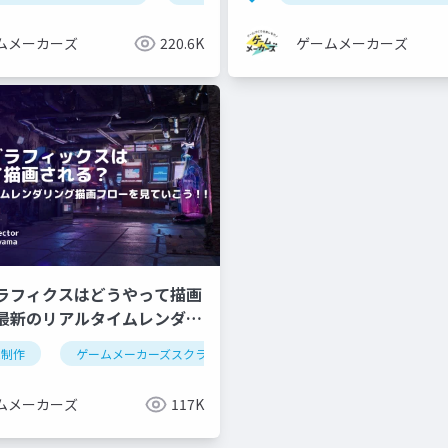
ムメーカーズ
220.6K
ゲームメーカーズ
ラフィクスはどうやって描画
最新のリアルタイムレンダリ
ローを見ていこう！～
フロー
ム制作
ゲームメーカーズスクランブル
レンダリング
cg
ムメーカーズ
117K