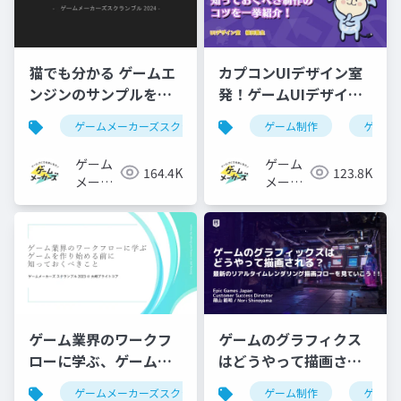
猫でも分かる ゲームエ
カプコンUIデザイン室
ンジンのサンプルを面
発！ゲームUIデザイナ
白くする方法
ーが知っておくべき制
ゲームメーカーズスクランブル
ゲーム制作
ゲーム制作
ゲーム
ゲーム
作のコツを一挙紹介！
ゲーム
ゲーム
164.4K
123.8K
メーカ
メーカ
ーズ
ーズ
ゲーム業界のワークフ
ゲームのグラフィクス
ローに学ぶ、ゲームを
はどうやって描画され
作り始める前に知って
る？～最新のリアルタ
ゲームメーカーズスクランブル
ゲーム制作
ゲーム制作
ゲーム
ワーク