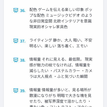
配色 ゲームを伝える楽しい印象 ポッ
36.
プな配色 ミュージックビデオ のよう
な非日常空間 北欧インテリアを意識
現実的オシャレ家具色
ライティング 静か、大人 暗い、不安
37.
明るい、楽しい 落ち着く、エモい
情報量 それに見える、最低限。 現実
38.
感が魅力の絵でなければ、情報量を
減らしたい ・パステルカラー ・カメ
ラは大人視点 ・ふと気づいた瞬間
情報量 情報量が多いと、見る場所が
39.
散漫になりがち 明暗で大きな塊を見
せたり、被写界深度で溶かしたり ・
重たい色 ・コントラスト ・アクショ