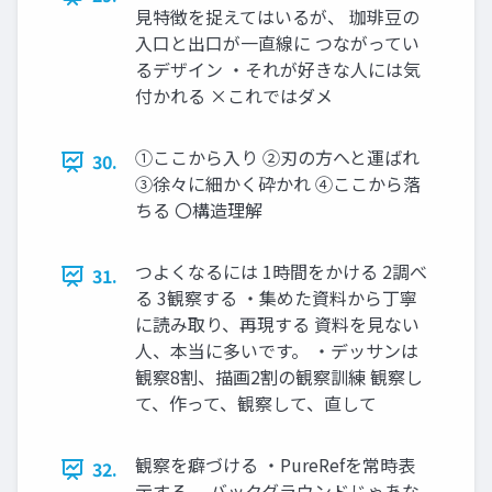
見特徴を捉えてはいるが、 珈琲豆の
入口と出口が一直線に つながってい
るデザイン ・それが好きな人には気
付かれる ×これではダメ
①ここから入り ②刃の方へと運ばれ
30.
③徐々に細かく砕かれ ④ここから落
ちる 〇構造理解
つよくなるには 1時間をかける 2調べ
31.
る 3観察する ・集めた資料から丁寧
に読み取り、再現する 資料を見ない
人、本当に多いです。 ・デッサンは
観察8割、描画2割の観察訓練 観察し
て、作って、観察して、直して
観察を癖づける ・PureRefを常時表
32.
示する。 バックグラウンドじゃあな