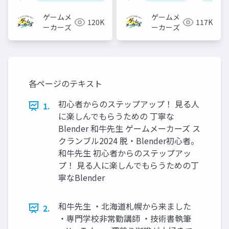
おくべきこと
イムレンダリング描画
フローを見ていこう！
ゲームメ
ゲームメ
120K
117K
～
ーカーズ
ーカーズ
各ページのテキスト
初心者からのステップアップ！ 見る人
1.
に楽しんでもらうための 丁寧な
Blender 和牛先生 ゲームメーカーズ ス
クランブル2024 脱・Blender初心者。
和牛先生 初心者からのステップアッ
プ！ 見る人に楽しんでもらうための丁
寧なBlender
和牛先生 ・北海道札幌から来ました
2.
・専門学校非常勤講師 ・技術書執筆