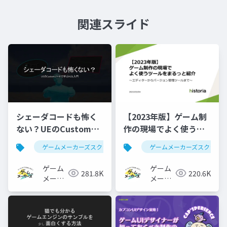
関連スライド
シェーダコードも怖く
【2023年版】ゲーム制
ない？UEのCustomノ
作の現場でよく使うツ
ードで学ぶHLSL入門
ールをまるっと紹介
ゲームメーカーズスクランブル
ゲームメーカーズスクラン
ゲーム制作
ue5
ゲーム
ゲーム
281.8K
220.6K
メーカ
メーカ
ーズ
ーズ