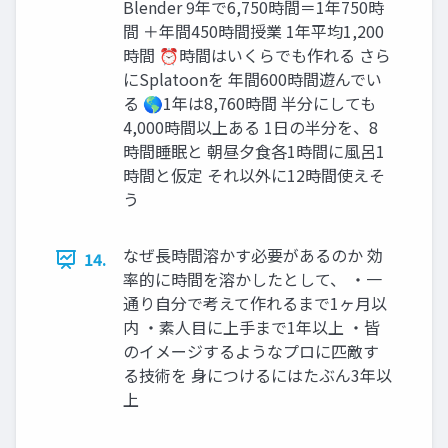
Blender 9年で6,750時間＝1年750時
間 ＋年間450時間授業 1年平均1,200
時間 ⏰時間はいくらでも作れる さら
にSplatoonを 年間600時間遊んでい
る 🌎1年は8,760時間 半分にしても
4,000時間以上ある 1日の半分を、8
時間睡眠と 朝昼夕食各1時間に風呂1
時間と仮定 それ以外に12時間使えそ
う
なぜ長時間溶かす必要があるのか 効
14.
率的に時間を溶かしたとして、 ・一
通り自分で考えて作れるまで1ヶ月以
内 ・素人目に上手まで1年以上 ・皆
のイメージするようなプロに匹敵す
る技術を 身につけるにはたぶん3年以
上