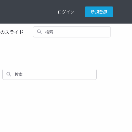
ログイン
新規登録
検索
てのスライド
検索