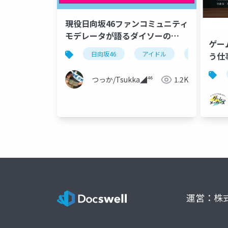
現役日向坂46ファンコミュニティ
モデレータが語るダイソーの
ゲー
BGMが決まる仕組み
日向坂46
アイドル
エンタメ
う仕
つっか/Tsukka◢⁴⁶
1.2K
運営：株