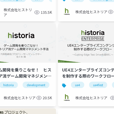
株式会社ヒストリ
株式会社ヒストリア
135.5K
ア
ム開発を乗りこなせ！ ヒス
UE4エンタープライズコン
ア流ゲーム開発マネジメント
を制作する際のワークフロー
Cutting-Edge Test Driv
historia
megascans
development
cars
enterprise
management
ue4
unreal engine 4
game
ue4fest
u
材に～
株式会社ヒストリア
20.5K
株式会社ヒストリア