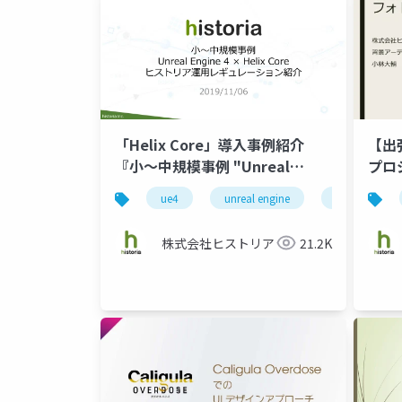
「Helix Core」導入事例紹介
【出
『小～中規模事例 "Unreal
プロ
Engine 4 × Helix Core ヒスト
挑戦
ue4
unreal engine
historia
リア運用レギュレーション紹
介"』
株式会社ヒストリア
21.2K