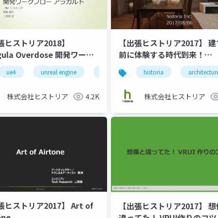
張ヒストリア2018】
【出張ヒストリア2017】 
igula Overdose 開発ワーク
前に体験する時代到来！
ー アラカルト
Enlightenを使用した建築
storia
ue4
unreal engine 4
unreal engine
historia
game
historia
unreal engine 4
architectur
g
アライゼーション
株式会社ヒストリア
4.2K
株式会社ヒストリア
ヒストリア2017】 Art of
【出張ヒストリア2017】 
one
違ってた！ VRUI作りのコツ