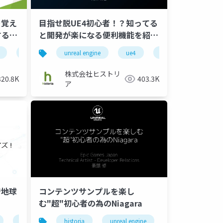
5を覚え
目指せ脱UE4初心者！？知ってる
するた
と開発が楽になる便利機能を紹介
- DataAsset, Subsystem,
unreal engine
unreal engine
game
ue4
エンジニア
unreal engine 4
アーティスト
GameplayAbility編 -
株式会社ヒストリ
320.8K
403.3K
ア
で地球
コンテンツサンプルを楽し
む"超"初心者の為のNiagara
技術デモ
historia
unreal engine 4
historia
niagara
unreal engine
enterprise
unreal engine 5
unreal engine 4
niagara
g