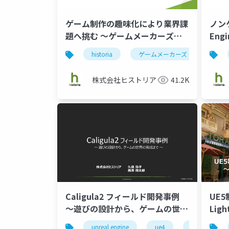
ゲーム制作の趣味化により業界課
ノン
題へ挑む ～ゲームメーカーズが
Eng
生まれた理由～
する
historia
ゲームメーカーズ
ゲー
株式会社ヒストリア
41.2K
Caligula2 フィールド開発事例
UE5
～遊びの設計から、ゲームの世界
Lig
の完成まで～
挑戦
unreal engine
ue4
historia