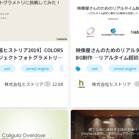
張ヒストリア2019】COLORS
映像屋さんのためのリアル
ジェクトフォトグラメトリに
BG制作 ―リアルタイム超
してみた！
からの脱却を目指して―
ue4
unreal engine 4
unreal engine
helix core
historia
ue4
unreal engine 4
unreal engine
ア
株式会社ヒストリア
12.8K
株式会社ヒストリア