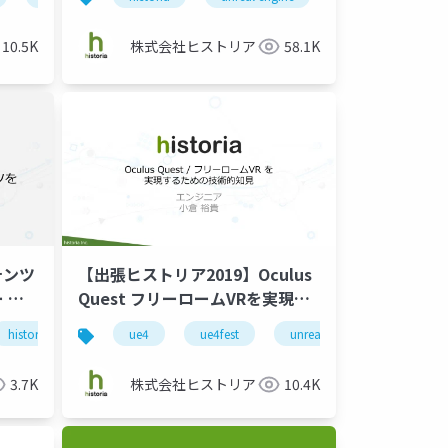
10.5K
株式会社ヒストリア
58.1K
テンツ
【出張ヒストリア2019】Oculus
 ～
Quest フリーロームVRを実現す
eを題
るための技術的知見
e4
アーティスト
historia
unreal engine
unreal engine 4
ue4
unreal engine 4
ue4fest
unreal engine
unreal engine
enterprise
unreal
3.7K
株式会社ヒストリア
10.4K