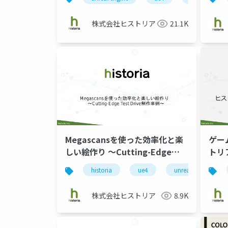
株式会社ヒストリア
21.1K
Megascansを使った効率化と楽
ゲー
しい絵作り ～Cutting-Edge
トリ
Test Drive制作事例～
手法
historia
ue4
unreal engine
株式会社ヒストリア
8.9K