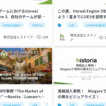
ゲームにおけるUnreal
この夏、Unreal Engine 
ine 5、自社のチームが習得
よう！夏までにUE5を習得
ためには？
めの第一歩を教えます！
ム制作
unreal engine
historia
enterprise
ue5
ue5
unreal engine5
株式会社ヒストリ
株式会社ヒストリア
16K
ア
制作事例 “The Market of
実戦投入事例！ Niagara
ht” ～Nanite／Lumenへの
の風をビジュアライズ！
～
unreal engine
unreal engine 4
ue4
game
ue5
historia
ue4
unreal engine
game