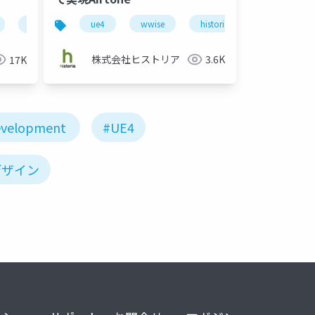
ーティスト
エンジニア
ue4
wwise
game
historia
unreal engin
historia
airtone
vr
ui
unreal engine 4
株式会社ヒストリア
3.6K
17K
velopment
#UE4
デザイン