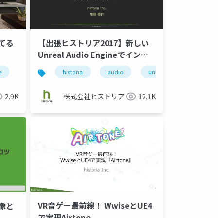
建てる
【出張ヒストリア2017】新しい
Unreal Audio Engineでインタ
ビジュ
ラクティブサウンドコンテンツは
e
ame
ue4
エンジニア
unreal engine
historia
audio
unreal engine 4
unreal engine
enterprise
ue
どこまでつくれるか！？
2.9K
株式会社ヒストリア
12.1K
VR音ゲー最前線！ WwiseとUE4
想像と
で実現Airtone