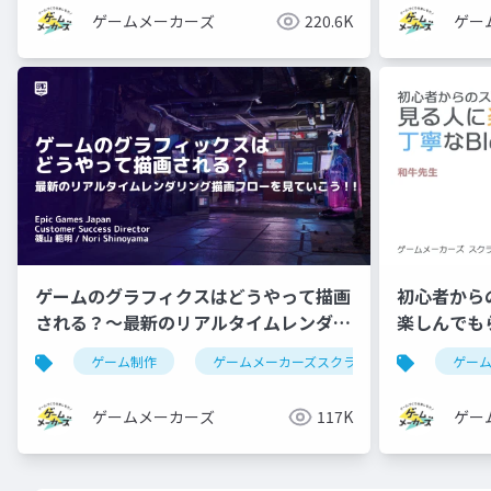
ゲームメーカーズ
220.6K
ゲー
ゲームのグラフィクスはどうやって描画
初心者から
される？～最新のリアルタイムレンダリ
楽しんでもら
ング描画フローを見ていこう！～
ゲーム制作
ゲームメーカーズスクランブル
レンダ
ゲー
ゲームメーカーズ
117K
ゲー