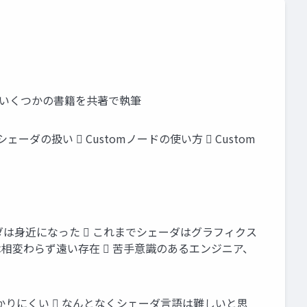
ニア いくつかの書籍を共著で執筆
シェーダの扱い  Customノードの使い方  Custom
ダは身近になった  これまでシェーダはグラフィクス
は相変わらず遠い存在  苦手意識のあるエンジニア、
わかりにくい  なんとなくシェーダ言語は難しいと思