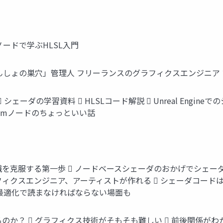
ノードで学ぶHLSL入門
7) 「もんしょの巣穴」管理人 フリーランスのグラフィクスエンジ
ェーダの学習資料  HLSLコード解説  Unreal Engineでの
tomノードのちょっといい話
識を克服する第一歩  ノードベースシェーダのおかげでシェー
フィクスエンジニア、アーティストが作れる  シェーダコード
や最適化で読まなければならない場面も
るのか？  グラフィクス技術がそもそも難しい  前後関係が