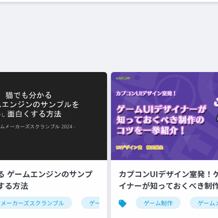
る ゲームエンジンのサンプ
カプコンUIデザイン室発！ゲ
する方法
イナーが知っておくべき制
挙紹介！
紹介
ムメーカーズスクランブル
ゲーム制作
ゲームエンジン
ゲーム制作
ゲーム