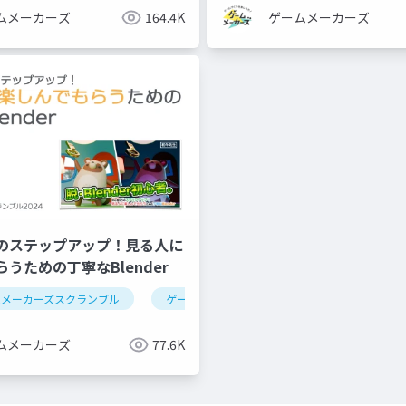
ムメーカーズ
164.4K
ゲームメーカーズ
のステップアップ！見る人に
うための丁寧なBlender
リング
ムメーカーズスクランブル
cg
グラフィックス
ゲーム制作
blender
ムメーカーズ
77.6K