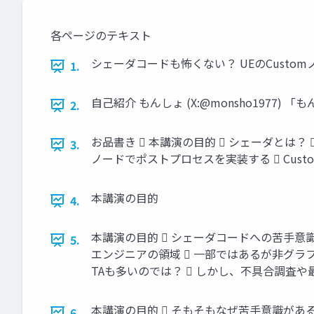
各ページのテキスト
シェーダコードも怖くない？ UEのCustom
1.
自己紹介 もんしょ (X:@monsho197
2.
お品書き  本講演の目的  シェーダとは？  シ
3.
ノードでポストプロセスを実装する  Cus
本講演の目的
4.
本講演の目的  シェーダコードへの苦手意
5.
エンジニアの領域  一部ではあるが非グラ
TAも多いのでは？  しかし、不具合調査
本講演の目的  そもそもなぜ苦手意識があ
6.