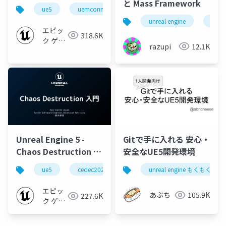
と Mass Framework
ue5
uemconnect
unreal engine
ue
エピッ
318.6K
ク ゲー
razupi
12.1K
ムズ ジ
ャパン
Unreal Engine 5 -
Gitで手に入れる 安心・
Chaos Destruction 入
安全なUE5開発環境
門【CEDEC 2022】
ue5
cedec2022
ue-physics
unreal engine もくもく会 i
エピッ
あぶち
105.9K
227.6K
ク ゲー
ムズ ジ
ャパン