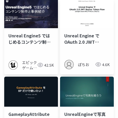
Unreal Engine5 では
Unreal Engine で
じめるコンテンツ制作
OAuth 2.0 JWT
と事例紹介
Bearer Token Flow
(Google Cloud APIに
アクセスしてみよう)
エピック
ぽちお
4.6K
42.5K
ゲームズ
ジャパン
GameplayAttribute
UnrealEngineで写真