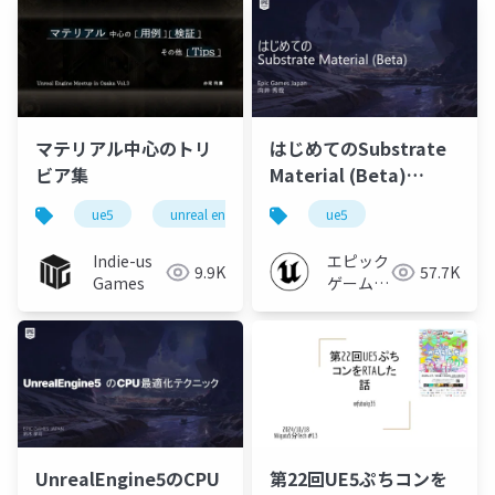
マテリアル中心のトリ
はじめてのSubstrate
ビア集
Material (Beta)
【Unreal Engine
ue5
unreal engine
マテリアル
ue5
Meetup Nara #1】
Indie-us
エピック
9.9K
57.7K
Games
ゲームズ
ジャパン
UnrealEngine5のCPU
第22回UE5ぷちコンを