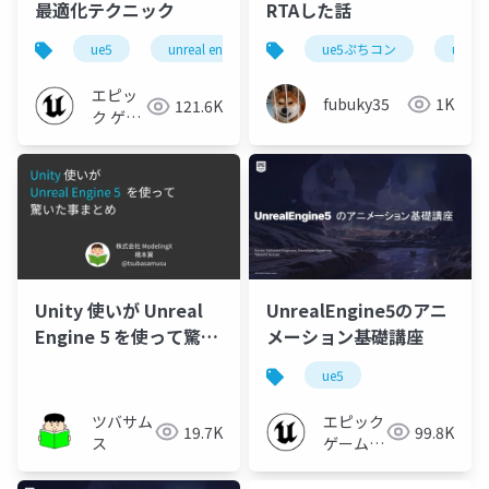
最適化テクニック
RTAした話
ue5
unreal engine 5
ue5ぷちコン
ue5
エピッ
fubuky35
1K
121.6K
ク ゲー
ムズ ジ
ャパン
Unity 使いが Unreal
UnrealEngine5のアニ
Engine 5 を使って驚い
メーション基礎講座
た事まとめ（ゲーム制
ue5
作者のための講演会）
ツバサム
エピック
19.7K
99.8K
ス
ゲームズ
ジャパン