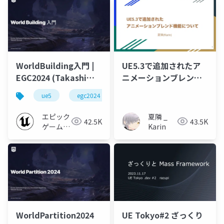
WorldBuilding入門 |
UE5.3で追加されたア
EGC2024 (Takashi
ニメーションブレンド
Suzuki)
機能について【UE
ue5
egc2024
Meetup in Nagoya】
エピック
夏隣 _
42.5K
43.5K
ゲームズ
Karin
ジャパン
WorldPartition2024
UE Tokyo#2 ざっくり