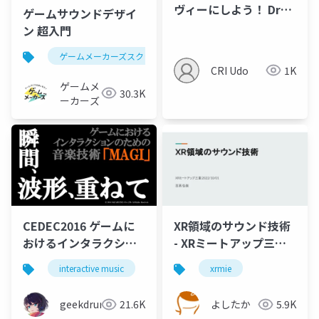
ヴィーにしよう！ Drop
ゲームサウンドデザイ
'n' Fill! のオーディオの
ン 超入門
実装解剖
ゲームメーカーズスクランブル
ゲーム制作
ゲーム
CRI Udo
1K
ゲームメ
30.3K
ーカーズ
CEDEC2016 ゲームに
XR領域のサウンド技術
おけるインタラクショ
- XRミートアップ三重
ンのための音楽技術
#3
interactive music
game
xrmie
music
MAGI 瞬間、波形、重
ねて
geekdrums
21.6K
よしたか
5.9K