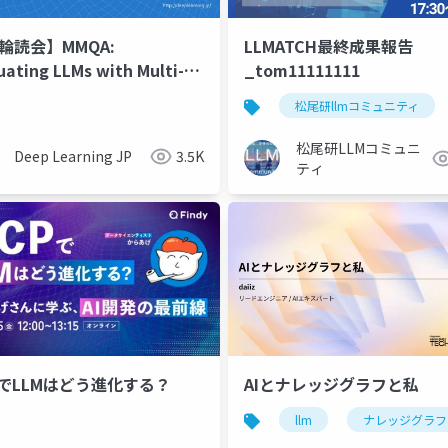
L輪読会】MMQA:
LLMATCH最終成果報告
uating LLMs with Multi-
_tom11111111
e Multi- Hop Complex
松尾研llmコミュニティ
tions
松尾研LLMコミュニ
Deep Learning JP
3.5K
ティ
PでLLMはどう進化する？
AIとナレッジグラフと私
llm
ナレッジグラフ
医療