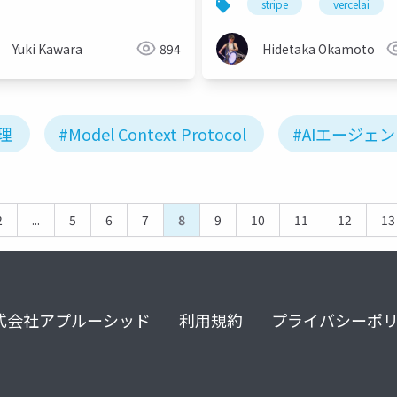
stripe
vercelai
Yuki Kawara
894
Hidetaka Okamoto
理
#Model Context Protocol
#AIエージェ
2
...
5
6
7
8
9
10
11
12
13
式会社アプルーシッド
利用規約
プライバシーポ