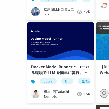
松尾研LLMコミュニ
2.2K
ティ
Docker Model Runner 〜ローカ
【DL
ル環境で LLM を簡単に実行、
WebA
Docker が提案する新しい生成AI
Long Context Understand
docker
llm
生成ai
アプリ開発体験〜
根本 征(Tadashi
1.5K
Nemoto)