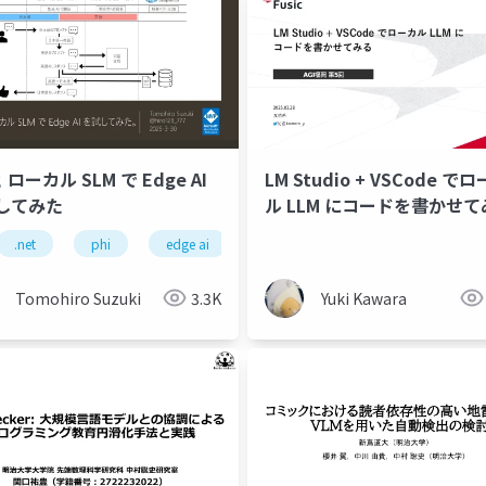
と ローカル SLM で Edge AI
LM Studio + VSCode で
してみた
ル LLM にコードを書かせて
.net
phi
edge ai
Tomohiro Suzuki
3.3K
Yuki Kawara