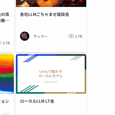
性の高
各社LLMごちゃまぜ座談会
自動検
サックー
1.7K
3.7K
ション
ローカルLLM LT会