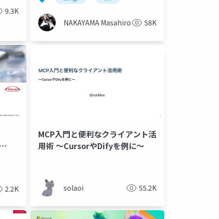
9.3K
NAKAYAMA Masahiro
58K
MCP入門と便利なクライアント活
用術 〜CursorやDifyを例に〜
solaoi
55.2K
2.2K