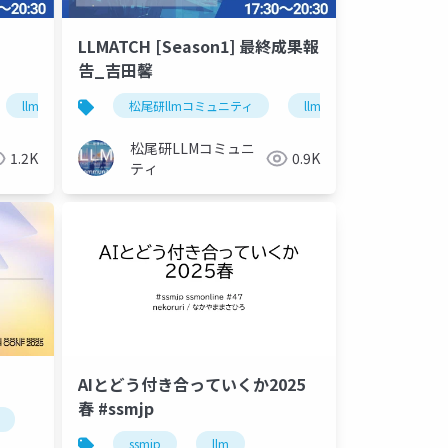
LLMATCH [Season1] 最終成果報
告_吉田馨
llmatch
llmエージェント
松尾研llmコミュニティ
llmatch
ロボット
松尾研LLMコミュニ
1.2K
0.9K
ティ
AIとどう付き合っていくか2025
春 #ssmjp
ssmjp
llm