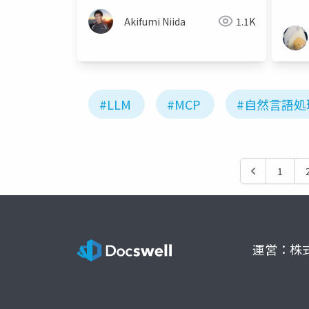
Akifumi Niida
1.1K
#LLM
#MCP
#自然言語処
1
運営：株