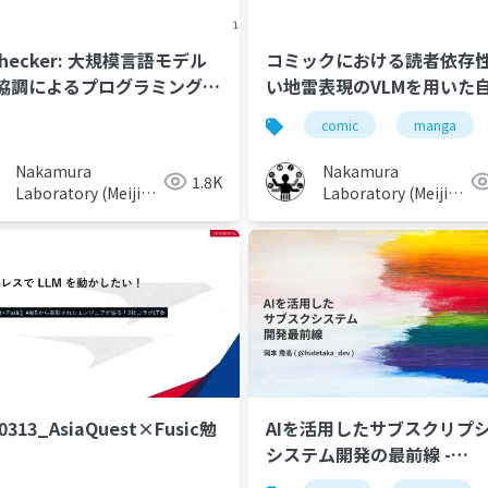
Checker: 大規模言語モデル
コミックにおける読者依存
協調によるプログラミング教
い地雷表現のVLMを用いた
滑化手法と実践
出の検討
comic
manga
Nakamura
Nakamura
1.8K
Laboratory (Meiji
Laboratory (Meiji
University)
University)
0313_AsiaQuest×Fusic勉
AIを活用したサブスクリプ
システム開発の最前線 -
jpstripes osaka