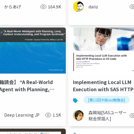
からあげ
164.9K
daiiz
輪読会】 “A Real-World
Implementing Local LLM
gent with Planning,
Execution with SAS HTTP
ing,
Procedure in VS Code
[第11回大阪sas勉強会]
and Program Synthesis”
森岡裕[SASユーザー
Deep Learning JP
1.5K
総会世話人]