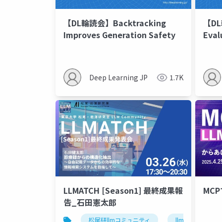
【DL輪読会】Backtracking
【D
Improves Generation Safety
Eval
Tabl
Ques
Deep Learning JP
1.7K
LLMATCH [Season1] 最終成果報
MC
告_石田憲太郎
松尾研llmコミュニティ
llmatch