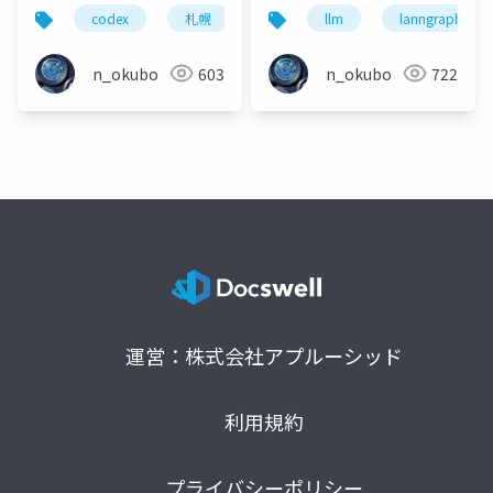
_2025_08_23_JMLT
codex
札幌
agent
llm
エージェント
lanngraph
n_okubo
603
n_okubo
722
運営：株式会社アプルーシッド
利用規約
プライバシーポリシー