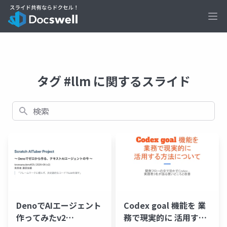
Ope
タグ #llm に関するスライド
検索
DenoでAIエージェント
Codex goal 機能を 業
作ってみたv2
務で現実的に 活用する