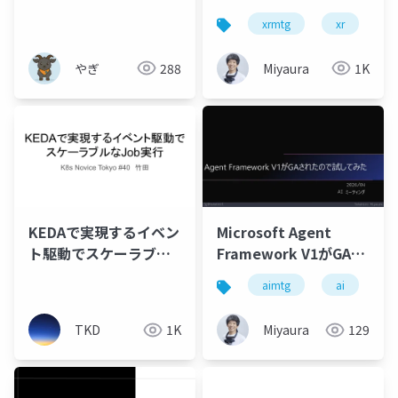
プロイ
xrmtg
xr
a
やぎ
288
Miyaura
1K
KEDAで実現するイベン
Microsoft Agent
ト駆動でスケーラブル
Framework V1がGAさ
なJob実行
れたので試してみた
aimtg
ai
a
TKD
1K
Miyaura
129