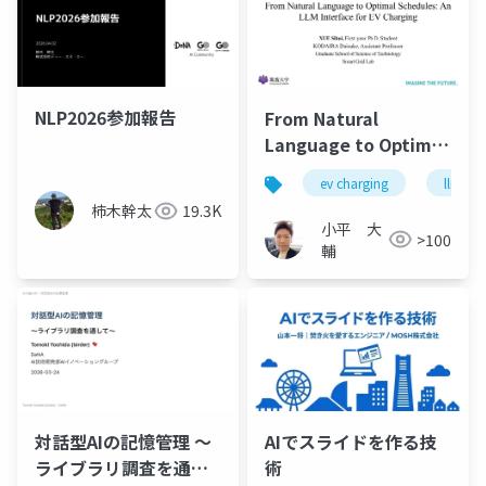
NLP2026参加報告
From Natural
Language to Optimal
Schedules: An LLM
ev charging
llm
Interface for EV
柿木幹太
19.3K
Charging
小平 大
>100
輔
対話型AIの記憶管理 〜
AIでスライドを作る技
ライブラリ調査を通し
術