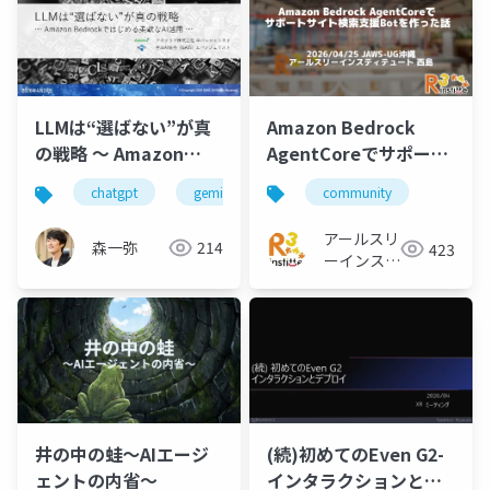
Amazon Bedrock
LLMは“選ばない”が真
AgentCoreでサポート
の戦略 〜 Amazon
サイト検索支援Botを作
Bedrockではじめる柔
community
chatgpt
gemini
claude
bedrock
った話
軟なAI活用 〜
アールスリ
森一弥
214
423
ーインステ
ィテュート
井の中の蛙〜AIエージ
(続)初めてのEven G2-
ェントの内省〜
インタラクションとデ