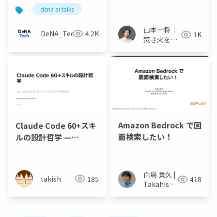
て〜
dena ai talks
山本一将｜
DeNA_Tech
4.2K
1K
焚き火を愛
するエンジ
ニア
Amazon Bedrock で図
Claude Code 60+スキ
面検索したい！
ルの設計哲学 —
Opus/Sonnet使い分け
とパイプライン設計の
実践知
白鳥 貴久 |
takish
185
418
Takahisa
Shiratori