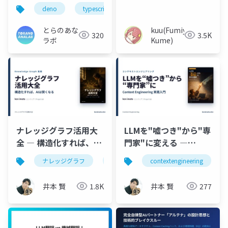
toranoana.deno#25
方法について
deno
typescript
javascript
とらのあな
kuu(Fumiya
320
3.5K
ラボ
Kume)
ナレッジグラフ活用大
LLMを"嘘つき"から"専
全 ― 構造化すれば、AI
門家"に変える ―
は賢くなる
Context Engineering
ナレッジグラフ
graphrag
contextengineering
neo4j
rag
実践入門
井本 賢
1.8K
井本 賢
277