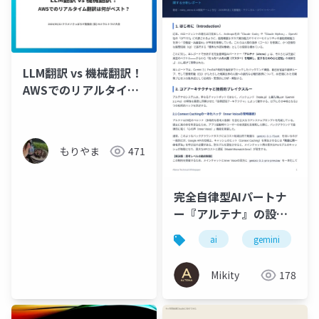
LLM翻訳 vs 機械翻訳！
AWSでのリアルタイム
翻訳は何がベスト？
もりやま
471
完全自律型AIパートナ
ー『アルテナ』の設計
思想と技術的ブレイク
ai
gemini
スルー
Mikity
178