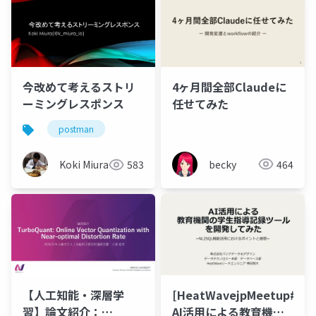
4ヶ月間全部Claudeに
今改めて考えるストリ
任せてみた
ーミングレスポンス
postman
becky
464
Koki Miura
583
[HeatWavejpMeetup#18]
【人工知能・深層学
AI活用による教育機関
習】論文紹介：