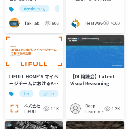
の学生指導記録ツール
TurboQuant: Online
deeplearning
論文紹介
深層学習
人工知
を開発してみた [神田
Vector Quantization
智大氏 (株式会社パソナ
with Near-optimal
HeatWavejp
>100
Taki lab.
606
データ＆デザイン)]
Distortion Rate
LIFULL HOME'S マイペ
【DL輪読会】Latent
ージチームにおけるAI
Visual Reasoning
活用
llm
github
kiro-cli
lifull
next.js
株式会社
Deep
1.1K
1.2K
LIFULL
Learning
JP