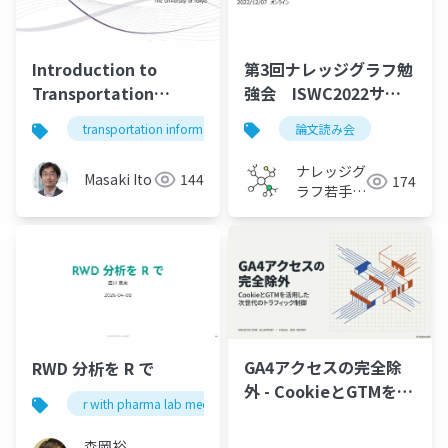
第3回ナレッジグラフ勉
Introduction to
強会 ISWC2022サー
Transportation
ベイ会
Informatics | Lecture
論文読み会
transportation informatics
1, 2026 | Masaki Ito |
The University of
ナレッジグ
Masaki Ito
144
174
Tokyo
ラフ若手の
会
GA4アクセスの完全除
RWD 分析を R で
外 - CookieとGTMを活
r with pharma lab meetup 1
用した次世代のトラフ
ィック制御
森岡裕