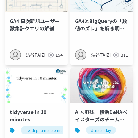
GA4 日次新規ユーザー
GA4とBigQueryの「数
数集計クエリの解剖
値のズレ」を解き明か
す
渋谷TAIZI
154
渋谷TAIZI
311
tidyverse in 10
AI×野球 横浜DeNAベ
minutes
イスターズのチーム強
化最前線
r with pharma lab meetup 1
dena ai day