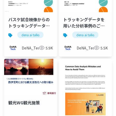
バスケ試合映像からの
トラッキングデータを
トラッキングデータ生
用いた分析事例のご紹
成
介
dena ai talks
dena ai talks
DeNA_Tech
5.9K
DeNA_Tech
5.5K
観光WG観光施策