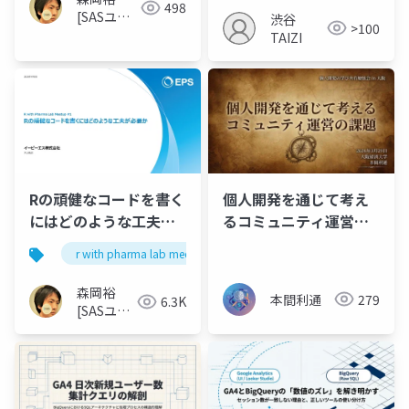
498
[SASユー
渋谷
>100
ザー総会世
TAIZI
話人]
個人開発を通じて考え
Rの頑健なコードを書く
るコミュニティ運営の
にはどのような工夫が
課題
必要か
r with pharma lab meetup 1
森岡裕
本間利通
279
6.3K
[SASユー
ザー総会
世話人]