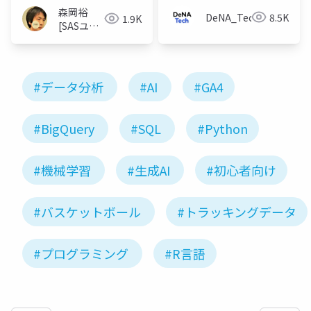
森岡裕
DeNA_Tech
8.5K
1.9K
[SASユー
ザー総会
世話人]
#データ分析
#AI
#GA4
#BigQuery
#SQL
#Python
#機械学習
#生成AI
#初心者向け
#バスケットボール
#トラッキングデータ
#プログラミング
#R言語