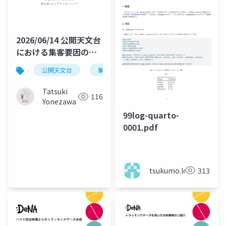
2026/06/14 公開天文台
における集客要因の予
備的考察 ―みさと天
公開天文台
集客分析
天候要因
負の二項
文台とさじアストロパ
ークの来館者数動態の
Tatsuki
116
比較―
Yonezawa
99log-quarto-
0001.pdf
tsukumo.log
313