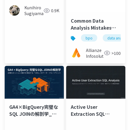
Kunihiro
0.9K
Sugiyama
Common Data
Analysis Mistakes
and How to Avoid
bpo
data analysis
Them
Allianze
>100
Infosolution
GA4×BigQuery完璧な
Active User
SQL JOINの解剖学_正
Extraction SQL
確なセッション集計を
Analysis
保証する「1対1」のデ