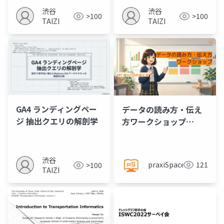
ータ・ブループリント
渋谷
渋谷
>100
>100
TAIZI
TAIZI
GA4 ランディングペー
データの読み方・伝え
ジ 抽出クエリの解剖学
方ワークショップ
@praxiSpace
渋谷
praxiSpace
121
>100
TAIZI