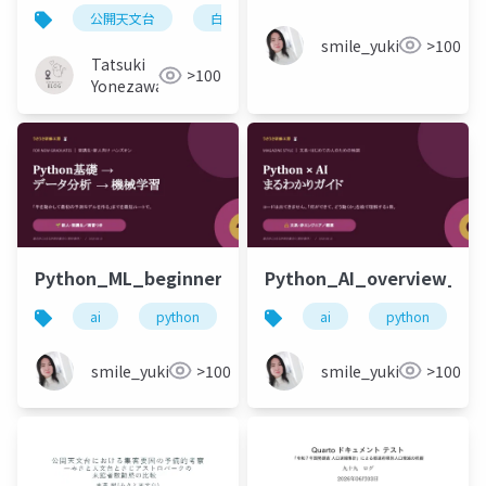
結果の概要
公開天文台
白書2025
調査システム
デー
smile_yukiko_it
>100
Tatsuki
>100
Yonezawa
Python_ML_beginner_shinjin_rose_20260615.pptx
Python_AI_overview_bun
ai
python
機械学習
ai
data分析
python
smile_yukiko_it
>100
smile_yukiko_it
>100