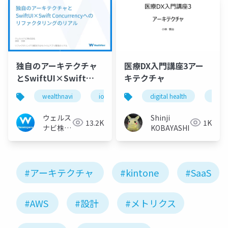
独自のアーキテクチャ
医療DX入門講座3アー
とSwiftUI×Swift
キテクチャ
Concurrencyへのリフ
wealthnavi
ios
リファクタリング
digital health
モバイ
医療d
ァクタリングのリアル
ウェルス
Shinji
13.2K
1K
ナビ株式
KOBAYASHI
会社 技
術広報チ
ーム
#アーキテクチャ
#kintone
#SaaS
#AWS
#設計
#メトリクス