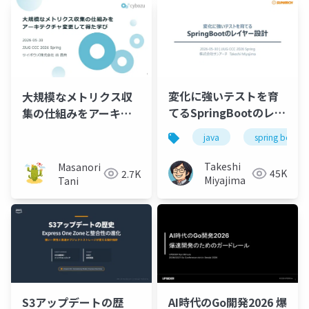
変化に強いテストを育
大規模なメトリクス収
てるSpringBootのレイ
集の仕組みをアーキテ
ヤー設計
クチャ変更して得た学
java
spring boot
び
Takeshi
Masanori
45K
2.7K
Miyajima
Tani
S3アップデートの歴
AI時代のGo開発2026 爆