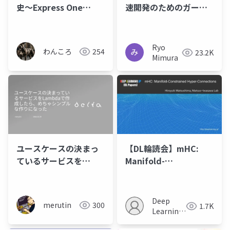
史〜Express One
速開発のためのガード
Zoneと整合性の進化
レール
Ryo
わんころ
254
23.2K
Mimura
ユースケースの決まっ
【DL輪読会】mHC:
ているサービスを
Manifold-
Lambdaで作成した
Constrained Hyper-
ら、めちゃシンプルな
Connections
作りになった
Deep
merutin
300
1.7K
Learning
JP