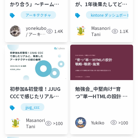
かり合う」〜チームで
が、1年後果たしてどう
育むアーキテクチャの
なったのか答え合わせ
アーキテクチャ
kintone ダッシュボード
実践〜
する
yonekubo
Masanori
1.4K
1.1K
/ アーキテ
Tani
クトの教
科書
勉強会_中堅向け“育
初参加&初登壇！JJUG
つ”単一HTMLの設計 戦
CCCで感じたリアル
略・戦術・施策
と、発表したアーキテ
jjug_ccc
_20260622.pptx
クチャの話の裏側
Masanori
Yukiko
>100
>100
Tani