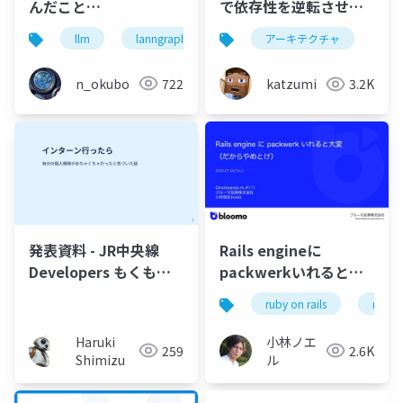
んだこと
で依存性を逆転させた
_2025_08_23_JMLT
ら最高だった話 -
llm
lanngraph
langchain
architecutre
アーキテクチャ
Slidev
n_okubo
722
katzumi
3.2K
発表資料 - JR中央線
Rails engineに
Developers もくもく
packwerkいれると大
&LT大会！ #23
変（だからやめとけ）
ruby on rails
ruby
Haruki
小林ノエ
259
2.6K
Shimizu
ル