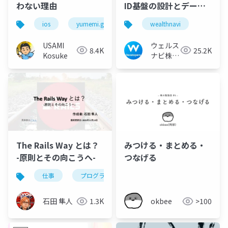
わない理由
ID基盤の設計とデー
タ・ID連携のアーキテ
ios
yumemi.grow
wealthnavi
クチャ
USAMI
ウェルス
8.4K
25.2K
Kosuke
ナビ株式
会社 技
術広報チ
ーム
The Rails Way とは？
みつける・まとめる・
-原則とその向こうへ-
つなげる
仕事
プログラミング言語
エンジニアリング
石田 隼人
1.3K
okbee
>100