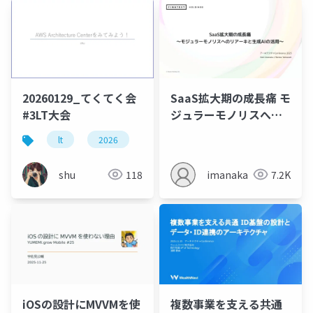
20260129_てくてく会
SaaS拡大期の成長痛 モ
#3LT大会
ジュラーモノリスへの
リアーキと生成AIの活
lt
2026
aws
用
shu
118
imanaka
7.2K
iOSの設計にMVVMを使
複数事業を支える共通