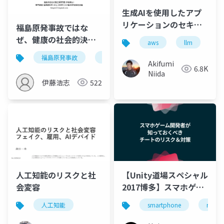
生成AIを使用したアプ
リケーションのセキュ
福島原発事故ではな
リティを学ぼう
ぜ、健康の社会的決定
aws
llm
要因が見逃されてしま
福島原発事故
alps処理水海洋放出
放射線
うのか
Akifumi
6.8K
Niida
伊藤浩志
522
【Unity道場スペシャル
人工知能のリスクと社
2017博多】スマホゲー
会変容
ム開発者が知っておく
smartphone
risc
人工知能
べきチートのリスク＆
対策