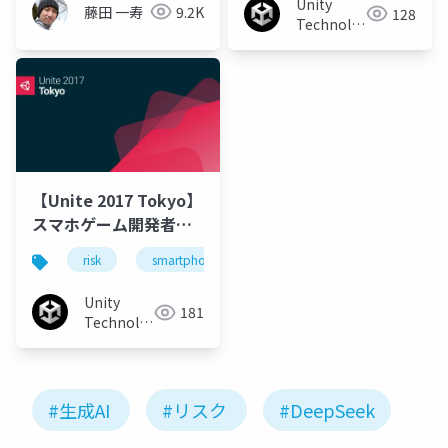
Unity
藤田 一寿
9.2K
128
Technologies
Japan
【Unite 2017 Tokyo】
スマホゲーム開発者な
ら知っておくべきチー
risk
smartphone
solutions
cheat
トのリスク＆対策
Unity
181
Technologies
Japan
#生成AI
#リスク
#DeepSeek