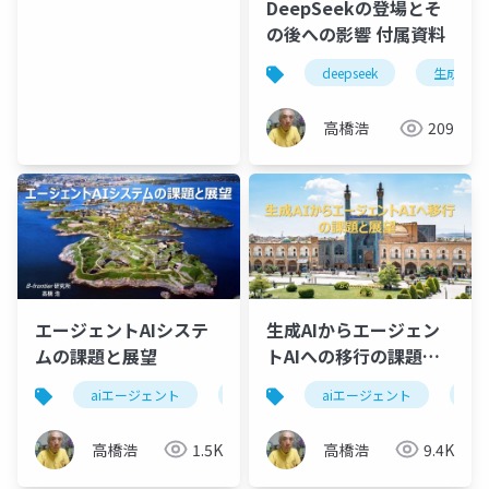
DeepSeekの登場とそ
の後への影響 付属資料
deepseek
生成ai
高橋浩
209
エージェントAIシステ
生成AIからエージェン
ムの課題と展望
トAIへの移行の課題と
展望
aiエージェント
マルチエージェントシステム
aiエージェント
安全
エ
高橋浩
1.5K
高橋浩
9.4K