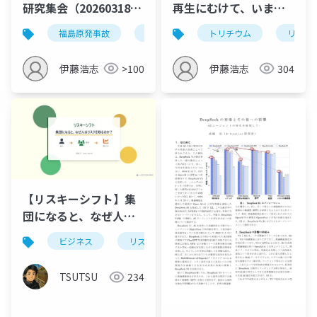
研究集会（20260318-
再生にむけて、いま考
2）
えなければいけないこ
福島原発事故
放射線
不安
トリチウム
リスク
リスク
と＝復興推進と放射線
対策は両立する＝
伊藤浩志
>100
伊藤浩志
304
【リスキーシフト】集
団になると、なぜ人は
リスクを取るのか？
ビジネス
リスキーシフト
集団心理
リス
TSUTSU
234