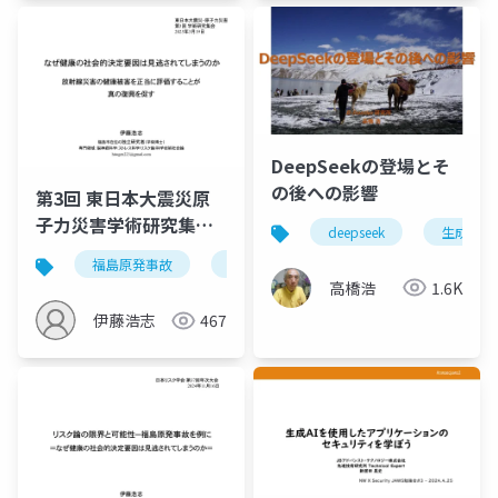
DeepSeekの登場とそ
の後への影響
第3回 東日本大震災原
子力災害学術研究集会
deepseek
生成ai
(20250319)
福島原発事故
放射線
トリチウム
健康の
高橋浩
1.6K
伊藤浩志
467