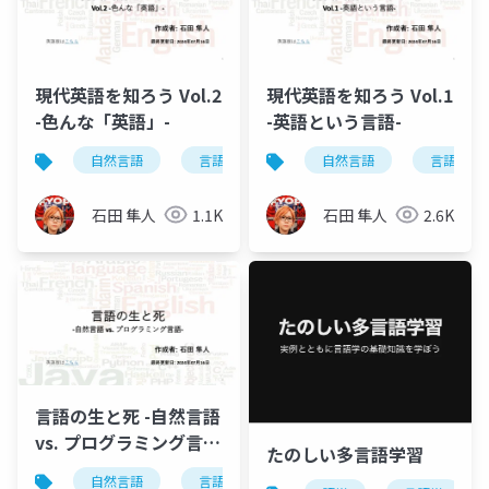
現代英語を知ろう Vol.2
現代英語を知ろう Vol.1
-色んな「英語」-
-英語という言語-
自然言語
言語学
英語学
自然言語
現代英語を知ろ
言語学
石田 隼人
1.1K
石田 隼人
2.6K
言語の生と死 -自然言語
vs. プログラミング言
たのしい多言語学習
語-
自然言語
言語学
英語学
プログラミング