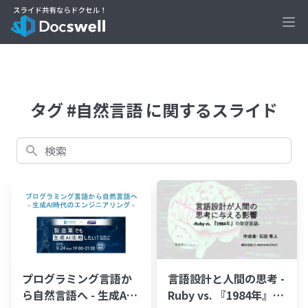
Ope
タグ #自然言語 に関するスライド
検索
プログラミング言語か
言語設計と人間の思考 -
ら自然言語へ - 生成AI
Ruby vs. 『1984年』の