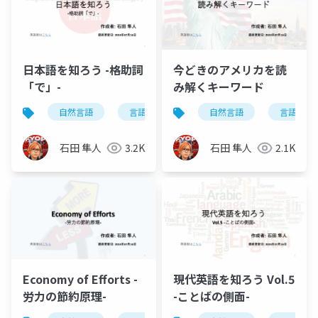
日本語を知ろう -格助詞
今どきのアメリカを読
「で」-
み解くキーワード
自然言語
言語学
日本語学
自然言語
日本語を知ろ
言語学
石田 隼人
3.2K
石田 隼人
2.1K
Economy of Efforts -
現代英語を知ろう Vol.5
労力の節約原理-
-ことばの側面-