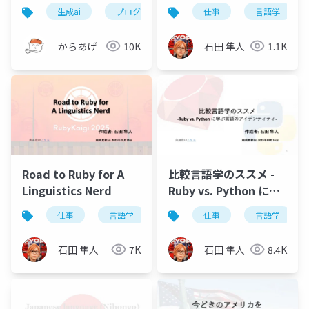
時代のエンジニアリン
架空言語-
生成ai
プログラミング
仕事
自然言語
言語学
コンテ
グ-
からあげ
10K
石田 隼人
1.1K
Road to Ruby for A
比較言語学のススメ -
Linguistics Nerd
Ruby vs. Python に学
ぶ言語のアイデンティ
仕事
言語学
自然言語
仕事
プログラミング言
言語学
ティ-
石田 隼人
7K
石田 隼人
8.4K