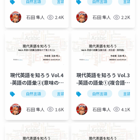
自然言語
言語学
英語学
自然言語
日本語学
言語学
石田 隼人
2.4K
石田 隼人
2.2K
現代英語を知ろう Vol.4
現代英語を知ろう Vol.3
-英語の語彙②(意味の下
-英語の語彙①(複合語・
落と向上)-
派生語・借用語)-
自然言語
言語学
英語学
自然言語
現代英語を知ろ
言語学
石田 隼人
1.6K
石田 隼人
4.1K