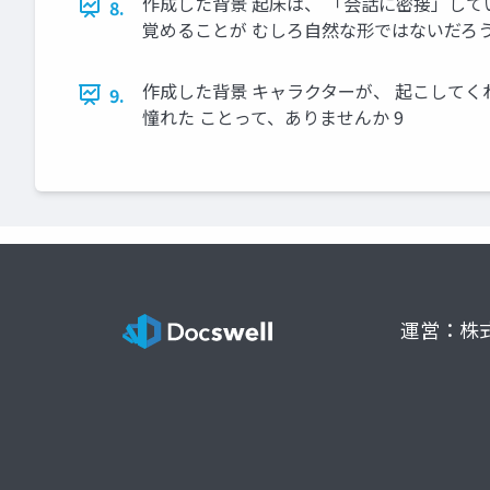
作成した背景 起床は、 「会話に密接」して
8.
覚めることが むしろ自然な形ではないだろう
作成した背景 キャラクターが、 起こしてくれ
9.
憧れた ことって、ありませんか 9
運営：株