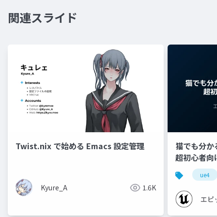
関連スライド
Twist.nix で始める Emacs 設定管理
猫でも分かるU
超初心者向け編 
ue4
Kyure_A
1.6K
エピ