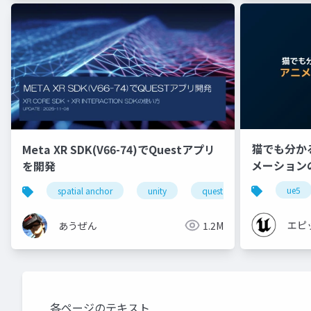
猫でも分かる 
Meta XR SDK(V66-74)でQuestアプリ
メーション
を開発
【CEDEC+K
ue5
spatial anchor
unity
quest pro
shapereco
エピ
あうぜん
1.2M
各ページのテキスト