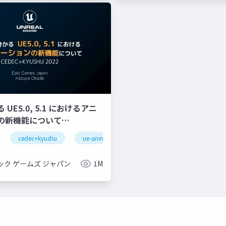
UE5.0, 5.1 におけるアニ
の新機能について
YUSHU 2022】
cedec+kyushu
ue-animation
ue-optimize
ue-bp
gnizeractivatestate
oculus integration
transformfeaturestatepro
ック ゲームズ ジャパン
1M