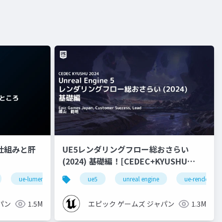
nの仕組みと肝
UE5レンダリングフロー総おさらい
(2024) 基礎編！[CEDEC+KYUSHU
2024]
ue-lumen
ue5
unreal engine
ue-rendering
パン
1.5M
エピック ゲームズ ジャパン
1.3M