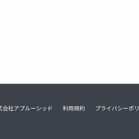
autodev
github
github copilot
github copilot chat
式会社アプルーシッド
利用規約
プライバシーポ