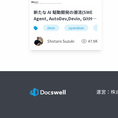
新たな AI 駆動開発の潮流(SWE
Agent, AutoDev,Devin, GitHub
Copilot Workspace等)
devin
opendevin
azure
Shotaro Suzuki
47.9K
運営：株