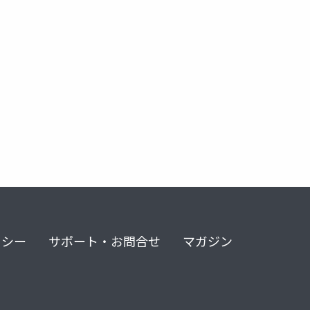
swe agent
chatgpt
openai
python
conda
リシー
サポート・お問合せ
マガジン