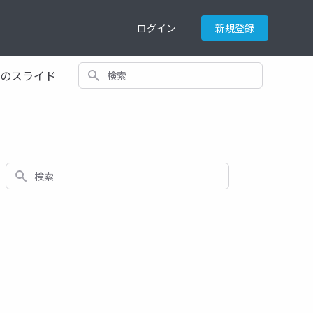
ログイン
新規登録
検索
てのスライド
検索