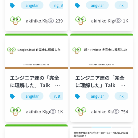
#70
angular
nx
angular
ng_startup
akihiko.KIgure
1K
akihiko.KIgure
239
エンジニア達の「完全
エンジニア達の「完全
に理解した」Talk
に理解した」Talk
#68
#67
angular
rust
nx
angular
gcp
firebase
nx
akihiko.KIgure
1K
akihiko.KIgure
754