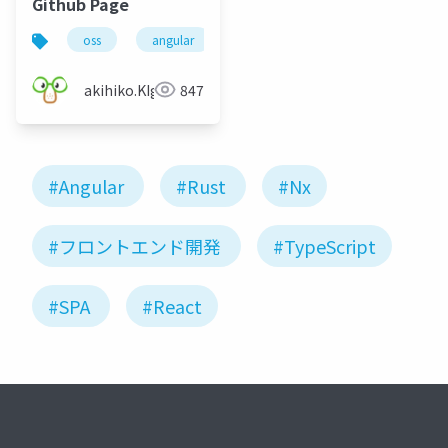
Github Page
oss
angular
typedoc
git
akihiko.KIgure
847
#Angular
#Rust
#Nx
#フロントエンド開発
#TypeScript
#SPA
#React