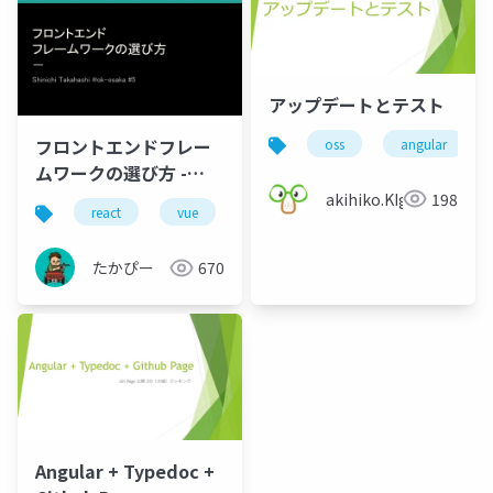
アップデートとテスト
フロントエンドフレー
oss
angular
ムワークの選び方 -
20170320
akihiko.KIgure
198
react
vue
angular
ng-kyoto
たかぴー
670
Angular + Typedoc +