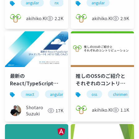
angular
nx
rust
angular
完全に理解した
akihiko.KIgure
2.2K
akihiko.KIgure
2.9K
最新の
推しのOSSのご紹介と
React/TypeScript
それぞれのコントリビ
SPA テンプレートを
ューション
react
angular
vue
oss
node.js
chirimen
vite
.NET 8 で試してみよう
Shotaro
akihiko.KIgure
1.1K
17K
Suzuki