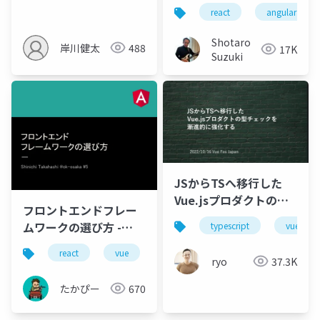
うえで つまずいたポイ
SPA テンプレートを
react
angular
ント
.NET 8 で試してみよう
Shotaro
岸川健太
488
17K
Suzuki
JSからTSへ移行した
Vue.jsプロダクトの型
フロントエンドフレー
チェックを 漸進的に強
ムワークの選び方 -
typescript
vue
化する
20170320
react
vue
angular
ng-kyoto
ryo
37.3K
たかぴー
670