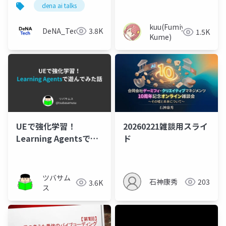
dena ai talks
kuu(Fumiya
DeNA_Tech
3.8K
1.5K
Kume)
UEで強化学習！
20260221雑談用スライ
Learning Agentsで遊
ド
んでみた話（Unreal
Engine Meetup
Hiroshima #3）
ツバサム
石神康秀
203
3.6K
ス