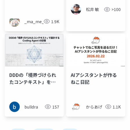
を追う
松井 敏
>100
_ma_me_
1.9K
DDDの「境界づけられ
AIアシスタントが作る
たコンテキスト」をヒ
ねこ日記
ントにプロジェクトに
寄り添う Coding
Agent の記憶と忘却を
bulldra
157
からあげ
1.1K
コンテキストンジニア
リングする