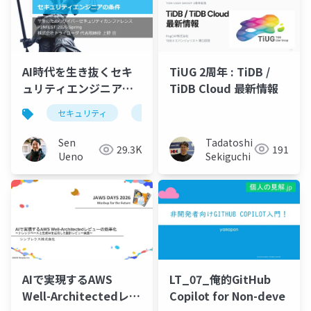
TiUG 2周年 : TiDB /
AI時代を生き抜くセキ
TiDB Cloud 最新情報
ュリティエンジニアの
条件
セキュリティ
ai
サイバーセキュリティ
セ
Tadatoshi
Sen
191
29.3K
Sekiguchi
Ueno
LT_07_俺的GitHub
AIで実現するAWS
Copilot for Non-deve
Well-Architectedレビ