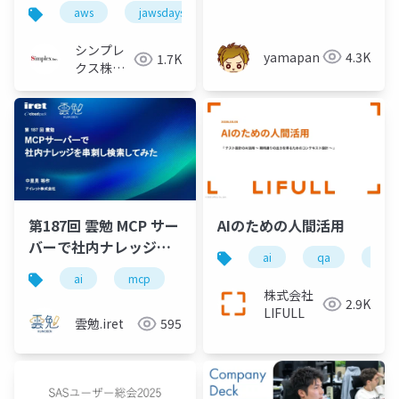
ューの効率化～ナレッ
aws
jawsdays2026
well-architected
生成
ジベースと生成AIを活
用した設計レビュー実
シンプレ
yamapan
4.3K
1.7K
践～
クス株式
会社
第187回 雲勉 MCP サー
AIのための人間活用
バーで社内ナレッジを
ai
qa
ソフ
串刺し検索してみた
ai
mcp
gemini
geminicli
google
株式会社
2.9K
LIFULL
雲勉.iret
595