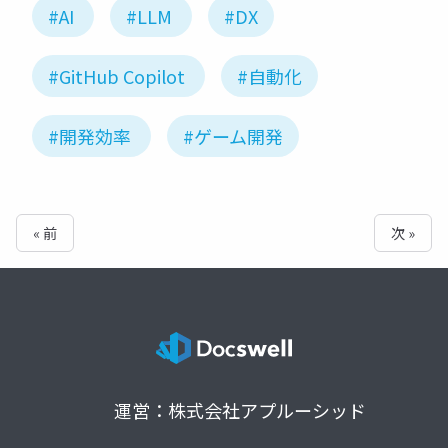
#AI
#LLM
#DX
#GitHub Copilot
#自動化
#開発効率
#ゲーム開発
« 前
次 »
運営：株式会社アプルーシッド