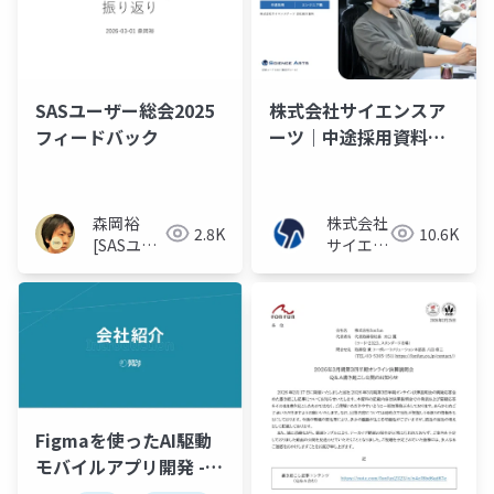
SASユーザー総会2025
株式会社サイエンスア
フィードバック
ーツ｜中途採用資料
（エンジニア職）
森岡裕
株式会社
2.8K
10.6K
[SASユー
サイエン
ザー総会
スアーツ
世話人]
Figmaを使ったAI駆動
モバイルアプリ開発 -
コード生成しやすいデ