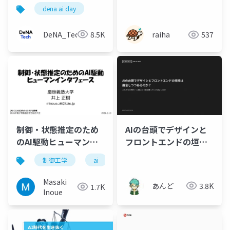
化最前線
dena ai day
DeNA_Tech
8.5K
raiha
537
制御・状態推定のため
AIの台頭でデザインと
のAI駆動ヒューマンイ
フロントエンドの垣根
ンタフェース
は融合しつつあるの
制御工学
ai
大規模言語モデル
フィジカル
か？
Masaki
あんど
3.8K
1.7K
Inoue