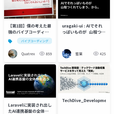
【第1回】僕の考えた最
uragaki-ui : AIでそれ
強のバイブコーディン
っぽいものが 山程つく
グ
れてしまう、から。
バイブコーディング
claude code
Quatrex
859
蜜葉
425
TechDive_Development_R
Laravelに実装され出し
たAI連携基盤の全体像