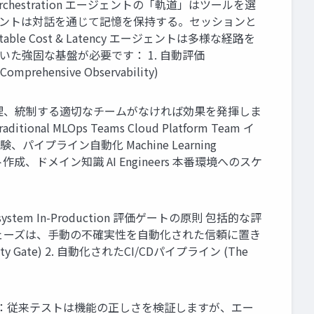
 Orchestration エージェントの「軌道」はツールを選
ment エージェントは対話を通じて記憶を保持する。セッションと
able Cost & Latency エージェントは多様な経路を
た強固な基盤が必要です： 1. 自動評価
mprehensive Observability)
理、統制する適切なチームがなければ効果を発揮しま
ps Teams Cloud Platform Team イ
ル実験、パイプライン自動化 Machine Learning
 プロンプト作成、ドメイン知識 AI Engineers 本番環境へのスケ
ystem In-Production 評価ゲートの原則 包括的な評
ェーズは、手動の不確実性を自動化された信頼に置き
Gate) 2. 自動化されたCI/CDパイプライン (The
答：従来テストは機能の正しさを検証しますが、エー