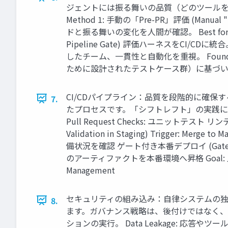
ジェントには振る舞いの品質（どのツールを
Method 1: 手動の「Pre-PR」評価 (Ma
ドと振る舞いの変化を人間が確認。 Best for
Pipeline Gate) 評価ハーネスをCI
したチーム、一貫性と自動化を重視。 Foun
ために設計されたテストケース群）に基づい
CI/CDパイプライン：品質を段階的に確保
7.
たプロセスです。「シフトレフト」の実践により、エラ
Pull Request Checks: ユニットテス
Validation in Staging) Trigger
備状況を確認 ゲート付き本番デプロイ (Gated Deploym
のアーティファクトを本番環境へ昇格 Goal: 人間の最終確
Management
セキュリティの組み込み：自律システムの独
8.
ます。ガバナンス戦略は、後付けではなく、初日から組
ションの実行。 Data Leakage: 応答