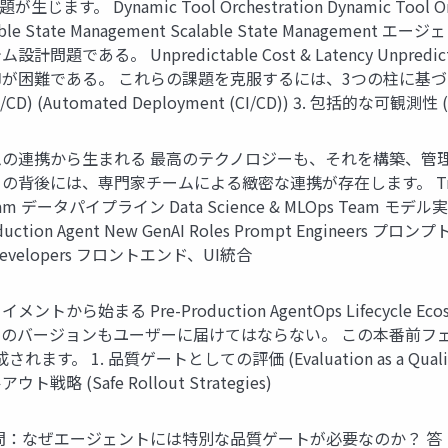
 Dynamic Tool Orchestration Dynamic Tool
State Management Scalable State Manage
。 Unpredictable Cost & Latency Unpredict
困難である。 これらの課題を克服するには、3つの柱に基づい
/CD) (Automated Deployment (CI/CD)) 3. 包括的な可観測性 (Co
の連携から生まれる 最高のテクノロジーも、それを構築、管
専門家チームによる緻密な連携が存在します。 Traditional MLO
eam データパイプライン Data Science & MLOps Team モデ
tion Agent New GenAI Roles Prompt Engineers
evelopers フロントエンド、UI統合
る Pre-Production AgentOps Lifecycle Ecos
のバージョンもユーザーに届けてはならない。 この本番前フ
1. 品質ゲートとしての評価 (Evaluation as a Quality 
アウト戦略 (Safe Rollout Strategies)
問：なぜエージェントには特別な品質ゲートが必要なのか？ 