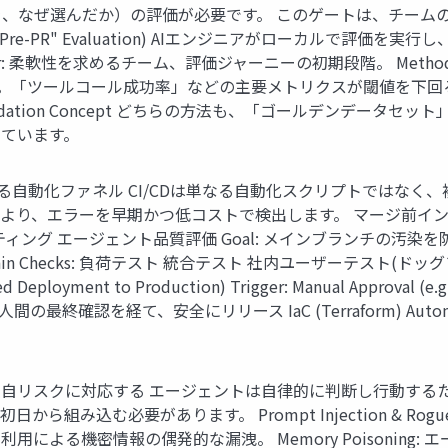
、なぜ選んだか）の評価が必要です。 このゲートは、チーム
nual "Pre-PR" Evaluation) AIエンジニアがローカル
: 柔軟性を求めるチーム、評価ジャーニーの初期段階。 Method 2:
/CDに統合。「ツールコール成功率」などの主要メトリクスが閾値を下回る
dation Concept どちらの方法も、「ゴールデンデータ
ています。
する自動化ファネル CI/CDは単なる自動化スクリプトではな
ーを早期かつ低コストで検出します。 マージ前インテリジェンス(CI) (P
ト リンティング エージェント品質評価 Goal: メインブランチの汚染を防
: Merge to Main Checks: 負荷テスト 統合テスト 社内ユーザー
ent to Production) Trigger: Manual Approval (e
認を経て、安全にリリース IaC (Terraform) Automated Tes
自リスクに対応する エージェントは自律的に判断し行動する
み込む必要があります。 Prompt Injection & Rogu
やツール利用による機密情報の偶発的な漏洩。 Memory Poison