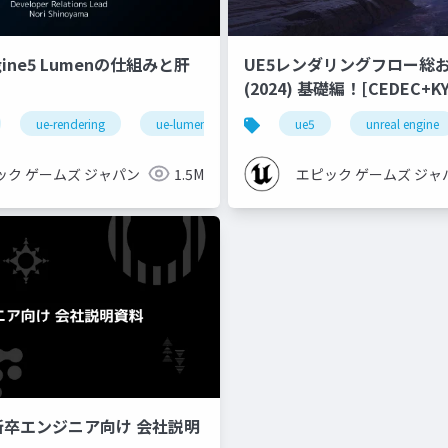
ngine5 Lumenの仕組みと肝
UE5レンダリングフロー総
(2024) 基礎編！[CEDEC+KYUSHU
2024]
ue-rendering
ue-lumen
ue5
unreal engine
ック ゲームズ ジャパン
1.5M
エピック ゲームズ ジャ
新卒エンジニア向け 会社説明