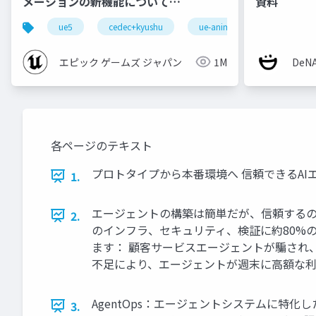
メーションの新機能について
資料
【CEDEC+KYUSHU 2022】
ue5
cedec+kyushu
ue-animation
ue-opt
エピック ゲームズ ジャパン
1M
De
各ページのテキスト
プロトタイプから本番環境へ 信頼できるAIエージェントを
1.
エージェントの構築は簡単だが、信頼するの
2.
のインフラ、セキュリティ、検証に約80%
ます： 顧客サービスエージェントが騙され
不足により、エージェントが週末に高額な利
AgentOps：エージェントシステムに特
3.