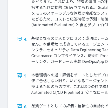
たどります。これにより、特有の運用上の課題が生じます。
択するたびに動的に組み立てられる。 Scalable 
メモリのスケーラブルな管理は複雑なシステム設計問題である
たどるため、コストと応答時間の予測・制御が
(Automated Evaluation) 2. 自動デプロイ(CI
基盤となるのは人とプロセス：成功はチーム
4.
せん。本番環境で成功しているエージェントの背後には、
ンフラ、セキュリティ Data Engineering T
Governance コンプライアンス、透明性 Produc
ーリング、ガードレール実装 DevOps/App D
本番環境への道：評価をゲートとしたデプロイメントから始ま
5.
価に合格しない限り、いかなるエージェント
換えるためのものです。これは3つの柱で構成されます。 
Automated CI/CD Pipeline) 3. 安全なロール
品質ゲートとしての評価：信頼性の自動化 
6.