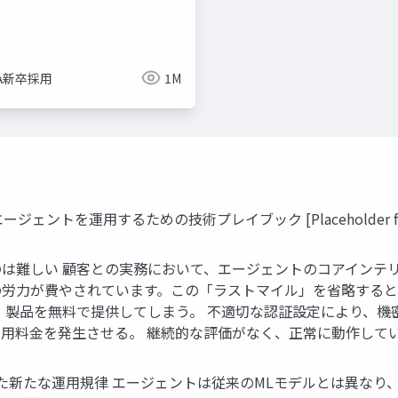
imize
ue-bp
ue-physics
ue-sequencer
NA新卒採用
1M
運用するための技術プレイブック [Placeholder for company
は難しい 顧客との実務において、エージェントのコアインテ
の労力が費やされています。この「ラストマイル」を省略する
、製品を無料で提供してしまう。 不適切な認証設定により、機
用料金を発生させる。 継続的な評価がなく、正常に動作して
化した新たな運用規律 エージェントは従来のMLモデルとは異な