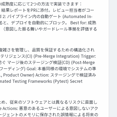
の成熟度に応じて2つの方法で実装できます：
で評価を実行し、結果レポートをPRに添付。レビュー担当者がコー
 パイプライン内の自動ゲート (Automated In-
と、デプロイを自動的にブロック。 Best for: 成熟
セット」（意図した振る舞いやガードレール準拠を評価する
く、複雑さを管理し、品質を保証するための構造化され
re-Merge Integration) Trigger:
ぐ マージ後のステージング検証(CD) (Post-Merge
テスト(ドッグフーディング) Goal: 本番同様の環境でシステムの準
.g., Product Owner) Action: ステージングで検証済み
ting Frameworks (Pytest) Secret
ため、従来のソフトウェアとは異なるリスクに直面し
e Actions: 悪意のあるユーザーによる意図しないアク
ing: エージェントのメモリに保存された誤情報による将来の