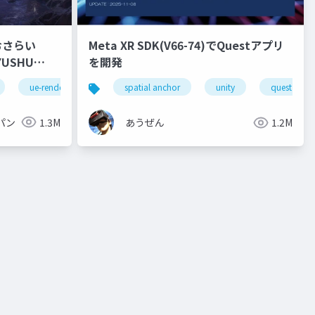
おさらい
Meta XR SDK(V66-74)でQuestアプリ
を開発
ue-rendering
spatial anchor
unity
quest pro
パン
1.3M
あうぜん
1.2M