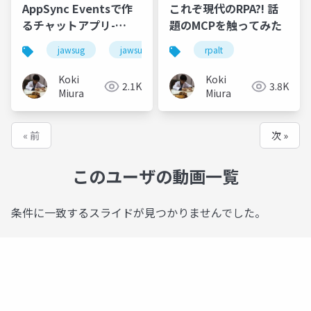
AppSync Eventsで作
これぞ現代のRPA?! 話
るチャットアプリ-
題のMCPを触ってみた
Amplifyを使わずに-
jawsug
jawsug_nagoya
rpalt
Koki
Koki
2.1K
3.8K
Miura
Miura
« 前
次 »
このユーザの動画一覧
条件に一致するスライドが見つかりませんでした。