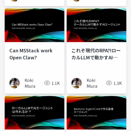
Can M5Stack work
これぞ現代のRPA?!ロー
Open Claw?
カルLLMで動かすAIエ
ージェント
Koki
Koki
1.1K
1.3K
Miura
Miura