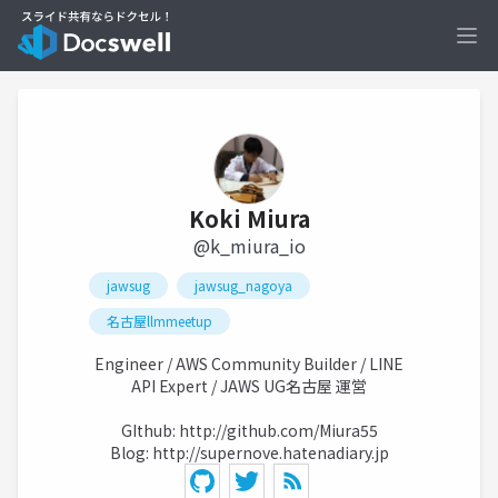
Ope
Koki Miura
@k_miura_io
jawsug
jawsug_nagoya
名古屋llmmeetup
Engineer / AWS Community Builder / LINE
API Expert / JAWS UG名古屋 運営
GIthub:
http://github.com/Miura55
Blog:
http://supernove.hatenadiary.jp