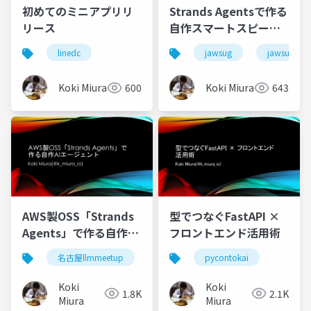
初めてのミニアプリリ
Strands Agentsで作る
リース
自作スマートスピーカ
ー
linedc
jawsug
jawsug_ko
Koki Miura
600
Koki Miura
643
AWS製OSS「Strands
型でつなぐFastAPI ×
Agents」で作る自作AI
フロントエンド活用術
エージェント
名古屋llmmeetup
pycontokai
Koki
Koki
1.8K
2.1K
Miura
Miura