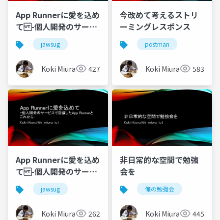
App Runnerに愛を込め
今改めて考えるストリ
て -個人開発のサービ
ーミングレスポンス
スで活躍したApp
jawsug
postman
Runnerとこれから-
Koki Miura
427
Koki Miura
583
App Runnerに愛を込め
非日常的な空間で勉強
て -個人開発のサービ
会を
スで活躍したApp
jawsug
俺の勉強会
Runnerとこれから-
Koki Miura
262
Koki Miura
445