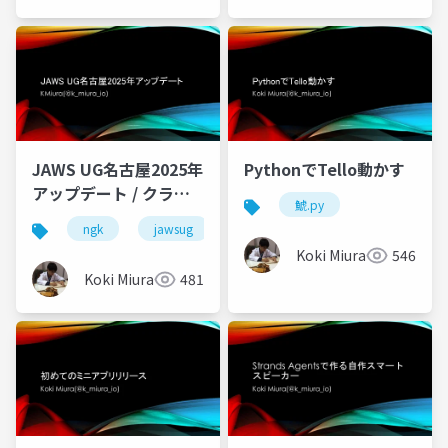
JAWS UG名古屋2025年
PythonでTello動かす
アップデート / クラウ
鯱.py
ドネイティブ会議がは
ngk
jawsug
jawsug_nagoya
cloudnative
じまるよ
Koki Miura
546
Koki Miura
481