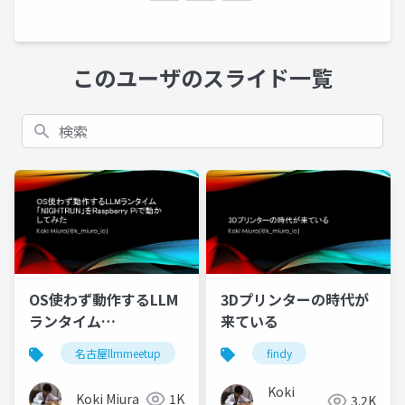
このユーザのスライド一覧
検索
OS使わず動作するLLM
3Dプリンターの時代が
ランタイム
来ている
「NIGHTRUN」を
名古屋llmmeetup
findy
Raspberry Piで動かし
てみた
Koki
Koki Miura
1K
3.2K