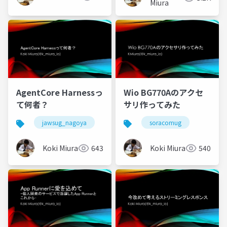
Miura
AgentCore Harnessっ
Wio BG770Aのアクセ
て何者？
サリ作ってみた
jawsug_nagoya
jawsug
soracomug
Koki Miura
643
Koki Miura
540