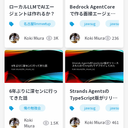
ローカルLLMでAIエー
Bedrock AgentCore
ジェントは作れるか？
で作る面接エージェン
ト
名古屋llmmeetup
jawsug
jawsug_na
Koki Miura
3K
Koki Miura
236
6年ぶりに深センに行っ
Strands Agentsの
てきた話
TypeScript版がリリー
スされたのでAmplify
俺の勉強会
jawsug
jawsug_na
でデプロイしてみた
Koki
Koki Miura
461
1.5K
Miura