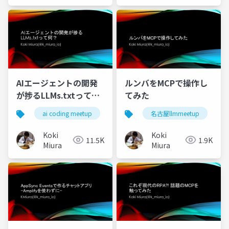
AIエージェントの開発
ルンバをMCPで操作し
が捗るLLMs.txtって
てみた
何？
ai coding meetup
名古屋llmmeetup
Koki
Koki
11.5K
1.9K
Miura
Miura