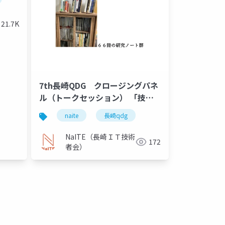
21.7K
7th長崎QDG クロージングパネ
ル（トークセッション） 「技術
で楽しさや未来を創造！ ～これ
naite
長崎qdg
からのエンジニアが未来を創るた
めに必要なこと～」 参考資料
NaITE（長崎ＩＴ技術
172
者会）