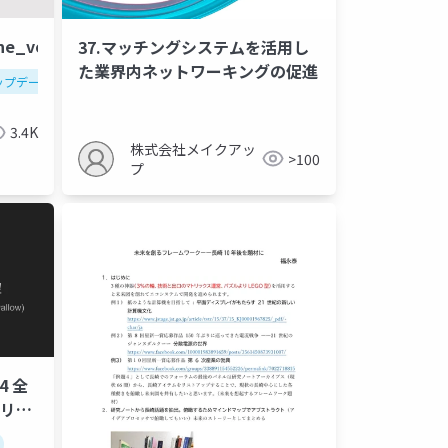
ne_vol14
37.マッチングシステムを活用し
た業界内ネットワーキングの促進
ップデート
aws
技術革新
生成ai
3.4K
株式会社メイクアッ
>100
プ
4 全