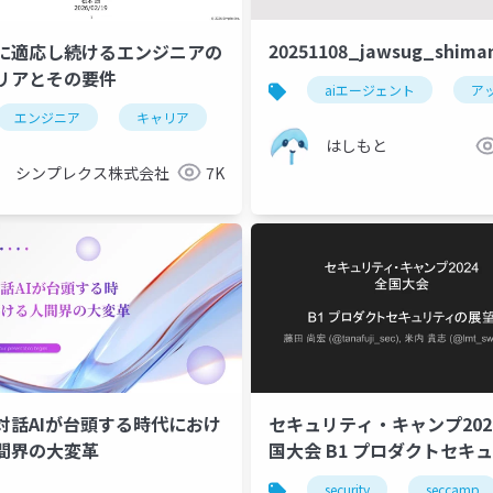
20251108_jawsug_shima
に適応し続けるエンジニアの
リアとその要件
aiエージェント
ア
エンジニア
キャリア
developers summit
はしもと
シンプレクス株式会社
7K
対話AIが台頭する時代におけ
セキュリティ・キャンプ202
間界の大変革
国大会 B1 プロダクトセキュリテ
ィの展望(#seccamp2024)
security
seccamp