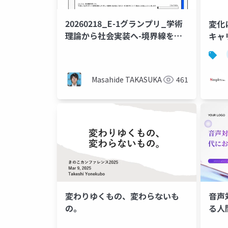
20260218_E-1グランプリ_学術
変化
理論から社会実装へ-境界線を越
キャ
える「越境の旅」-
Masahide TAKASUKA
461
変わりゆくもの、変わらないも
音声
の。
る人