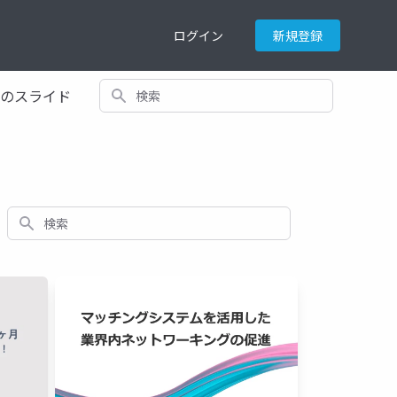
ログイン
新規登録
検索
てのスライド
検索