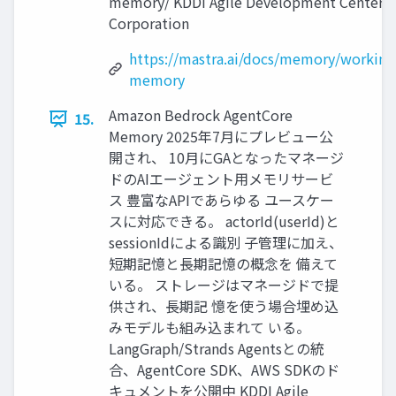
memory/ KDDI Agile Development Center
Corporation
https://mastra.ai/docs/memory/working
memory
Amazon Bedrock AgentCore
15.
Memory 2025年7月にプレビュー公
開され、 10月にGAとなったマネージ
ドのAIエージェント用メモリサービ
ス 豊富なAPIであらゆる ユースケー
スに対応できる。 actorId(userId)と
sessionIdによる識別 子管理に加え、
短期記憶と長期記憶の概念を 備えて
いる。 ストレージはマネージドで提
供され、長期記 憶を使う場合埋め込
みモデルも組み込まれて いる。
LangGraph/Strands Agentsとの統
合、AgentCore SDK、AWS SDKのド
キュメントを公開中 KDDI Agile