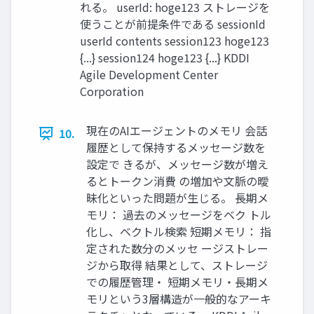
れる。 userId: hoge123 ストレージを
使うことが前提条件である sessionId
userId contents session123 hoge123
{...} session124 hoge123 {...} KDDI
Agile Development Center
Corporation
現在のAIエージェントのメモリ 会話
10.
履歴として保持するメッセージ数を
設定で きるが、メッセージ数が増え
るとトークン消費 の増加や文脈の曖
昧化といった問題が生じる。 長期メ
モリ： 過去のメッセージをベク トル
化し、ベクトル検索 短期メモリ： 指
定された数分のメッセ ージストレー
ジから取得 結果として、ストレージ
での履歴管理・ 短期メモリ・長期メ
モリという3層構造が一般的なアーキ