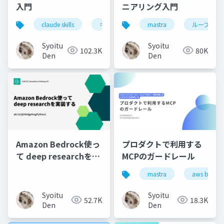
入門
ニアリング入門
claude skills
キミガタリ
mastra
agent skills
ループエン
Syoitu
Syoitu
102.3K
80K
Den
Den
Amazon Bedrock使っ
プロダクトで利用する
て deep researchを実
MCPのガードレール
装する
mastra
aws bedroc
Syoitu
Syoitu
52.7K
18.3K
Den
Den