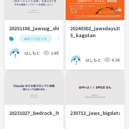
20251108_jawsug_shimane_vol14
20240302_jawsdays2024_
5_kagutan
aiエージェント
アップデート
aws
技術革
はしもと
3.4K
はしもと
4.3K
20231027_bedrock_lt
230713_jaws_bigdata24_