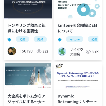
トンネリング効果と組
kintone開発組織とEM
織における重要性
について
組織
効果
改善
kintone
ビジネス
組織
マネー
サイボウ
TSUTSU
232
3.1K
ズ開発本
部
Dynamic
大企業をボトムからア
Reteaming：リチーミ
ジャイルにする～大き