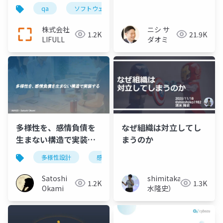
引き出し他者を巻き込
qa
ソフトウェアテスト
組織
むための具体的方法論
株式会社
ニシ サ
1.2K
21.9K
LIFULL
ダオミ
多様性を、感情負債を
なぜ組織は対立してし
生まない構造で実装す
まうのか
る
多様性設計
感情負債
行動変容
Satoshi
shimitaka（清
1.2K
1.3K
Okami
水隆史）