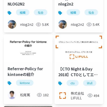
NLOG2N2
nlog2n2
組織
社会
メンタル
組織
メンタルケア
社会
nlog2n2
5.8K
nlog2n2
5.4K
Referrer-Policy for
【CTO Night＆Day
kintoneの紹介
2018】CTOとしてエン
ジニアに対して責任を
kintone
cto
lifull
持ち続けること
株式会社
松尾篤
182
494
LIFULL