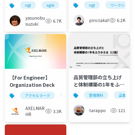
ングのパターンとフォ
な企業で「アジャイル
rsgt
ワークショッ
rsgt
agile
スクラム
組織
ースを体験しよう！-
な組織づくり」はじめ
RSGT2025 ワークショ
ましたー～
yasunobu
piro.takahara
6.2K
6.7K
ップ
RSGT2025
suzuki
品質管理部の立ち上げ
【For Engineer】
と体制構築の1年をふり
Organization Deck
かえる（LT版）
登壇資料
品管
アクセルマーク
採用ピッチ資料
会社紹介
AXELMARK
tarappo
121
3.3K
HR