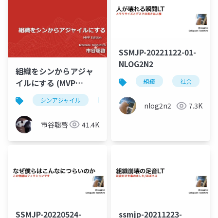
SSMJP-20221122-01-
NLOG2N2
組織をシンからアジャ
イルにする (MVP
組織
社会
Edition)
シンアジャイル
agile
nlog2n2
7.3K
市谷聡啓
41.4K
SSMJP-20220524-
ssmjp-20211223-