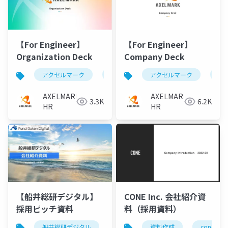
【For Engineer】
【For Engineer】
Organization Deck
Company Deck
アクセルマーク
採用ピッチ資料
アクセルマーク
会社紹介
採
AXELMARK
AXELMARK
3.3K
6.2K
HR
HR
【船井総研デジタル】
CONE Inc. 会社紹介資
採用ピッチ資料
料（採用資料）
船井総研デジタル
採用ピッチ資料
資料作成
会社紹介
cone