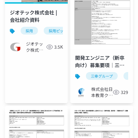
ジオテック株式会社 |
会社紹介資料
採用
採用ピッチ資料
求人
転職
ジオテッ
3.5K
ク株式会
社
開発エンジニア（新卒
向け）募集要項｜三幸
グループ【株式会社日
三幸グループ
日本
本教育クリエイト】
株式会社日
329
本教育クリ
エイト IT
ソリューシ
ョン事業部