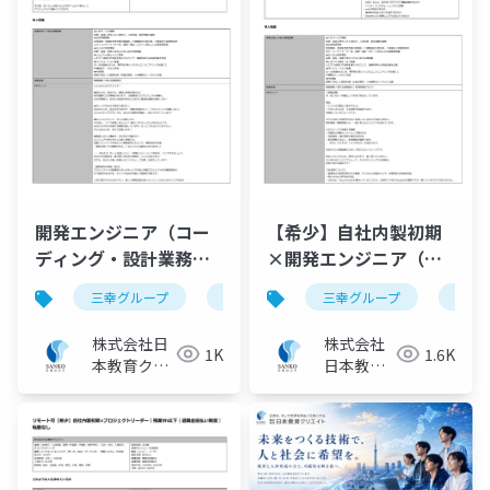
開発エンジニア（コー
【希少】自社内製初期
ディング・設計業務）
×開発エンジニア（要
募集要項｜三幸グルー
件定義～設計の上流ポ
三幸グループ
日本教育クリエイト
三幸グループ
採用ピッチ資料
日本
プ【株式会社日本教育
ジション）｜三幸グル
クリエイト】
ープ【株式会社日本教
株式会社日
株式会社
1K
1.6K
育クリエイト】
本教育クリ
日本教育
エイト IT
クリエイ
ソリューシ
ト ITソ
ョン事業部
リューシ
ョン事業
部