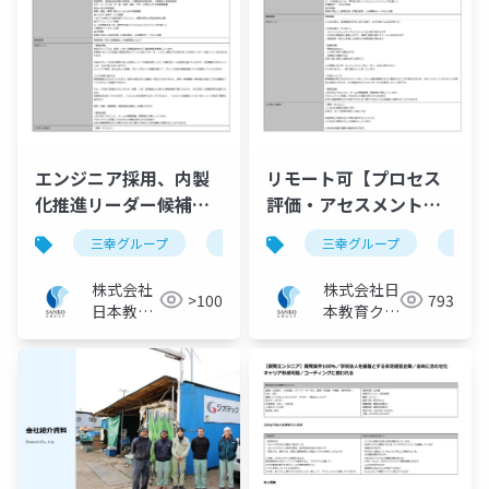
エンジニア採用、内製
リモート可【プロセス
化推進リーダー候補｜
評価・アセスメント】
三幸グループ【株式会
医療機器の国際規格適
三幸グループ
日本教育クリエイト
三幸グループ
採用ピッチ資料
日本
社日本教育クリエイ
合評価プロジェクト／
ト】
三幸グループ【株式会
株式会社
株式会社日
>100
793
社日本教育クリエイ
日本教育
本教育クリ
クリエイ
ト】
エイト IT
ト ITソ
ソリューシ
リューシ
ョン事業部
ョン事業
部