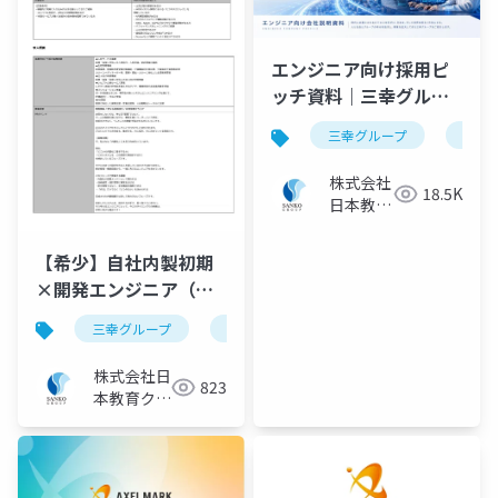
エンジニア向け採用ピ
ッチ資料｜三幸グルー
プ【株式会社日本教育
三幸グループ
日本
クリエイト】
株式会社
18.5K
日本教育
クリエイ
ト ITソ
【希少】自社内製初期
リューシ
×開発エンジニア（プ
ョン事業
ロジェクトリーダー）
部
三幸グループ
日本教育クリエイト
採用ピッチ資料
｜三幸グループ【株式
会社日本教育クリエイ
株式会社日
823
ト】
本教育クリ
エイト IT
ソリューシ
ョン事業部