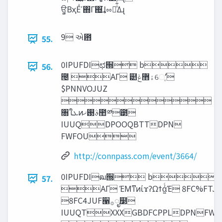
ਊ͔ΒҳΕͣʹ΍Γ΍͘͢ɺೲಘͯ͋ͨ͠Δɻ
9 એ఻
55.
0IPUFDIಛ੝ b
56.
౔ ΑΓ ๺‫ۀ޻ݟ‬େֶʹͯ
$PNNVOJUZ

৘ใ‫ܥ‬ͷ‫಺ࣄ࢓ޚ‬༰౳
IUUQDPOOQBTTDPN
FWFOU
http://connpass.com/event/3664/
0IPUFDIฒ੝ b 
57.
ΑΓ ΈΜͳͷίϫʔΩϯά͖ͨΈ 8FC%FTJH
8FC4JUF੡࡞ೖ໳
IUUQTXXXGBDFCPPLDPNFW