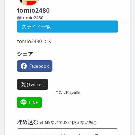
tomio2480
@tomio2480
スライド一覧
tomio2480 です
シェア
Facebook
(Twitter)
またはPlayer版
LINE
埋め込む
»CMSなどでJSが使えない場合