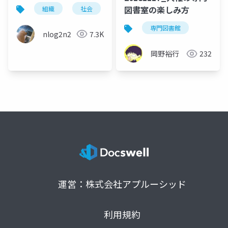
図書室の楽しみ方
組織
社会
人権
メンタル
メンタ
専門図書館
nlog2n2
7.3K
岡野裕行
232
運営：株式会社アプルーシッド
利用規約