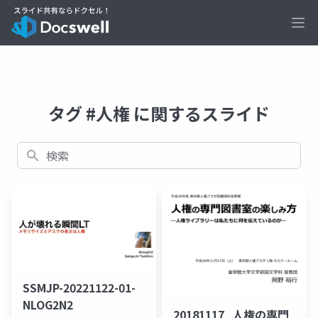
Ope
タグ #人権 に関するスライド
検索
SSMJP-20221122-01-
NLOG2N2
20181117_人権の専門