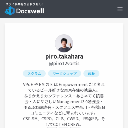
Ope
piro.takahara
@piro12vortis
スクラム
ワークショップ
成長
VPoE や EM の E は Empowerment だと考え
ているビール好きな東京在住の徳島人。
ふりかえりカンファレンス・あじゃてく読書
会・人にやさしいManagement3.0勉強会・
ゆるふわ輪読会・スクフェス神奈川・各種EM
コミュニティなどに育まれています。
CSP-SM、CSPO、CLP、CWSD、 RS@SP。そ
してCOTEN CREW。