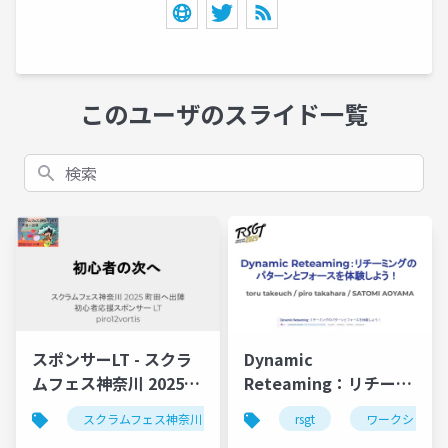
このユーザのスライド一覧
検索
スポンサーLT - スクラ
Dynamic
ムフェス神奈川 2025
Reteaming：リチーミ
夏・町田出陣／
ングのパターンとフォ
スクラムフェス神奈川
スクラム
rsgt
町田
ワークショッ
初
piro12vortis
ースを体験しよう！-