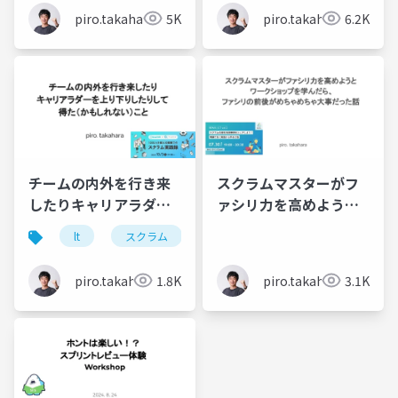
RSGT2025 ワークショ
piro.takahara
5K
piro.takahara
6.2K
ップ
チームの内外を行き来
スクラムマスターがフ
したりキャリアラダー
ァシリ力を高めようと
を上り下りしたりして
ワークショップを学ん
lt
スクラム
キャリア
アジャイル
得たかもしれないこと -
だら、 ファシリの前後
LT スクラム実践録 〜
がめちゃめちゃ大事だ
piro.takahara
1.8K
piro.takahara
3.1K
SmartHR x サイボウズ
った話 - BEMA LT
〜