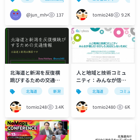
@jun_mh4g
137
tomio2480
9.2K
北海道と新潟を反復横
人と地域と技術コミュ
跳びするための交通情
ニティ：みんなが信じ
報
た「のびしろ」を幻に
北海道
新潟
フェリー
北海道
飛行機
コミュニテ
交
しないために
tomio2480
3.4K
tomio2480
6K