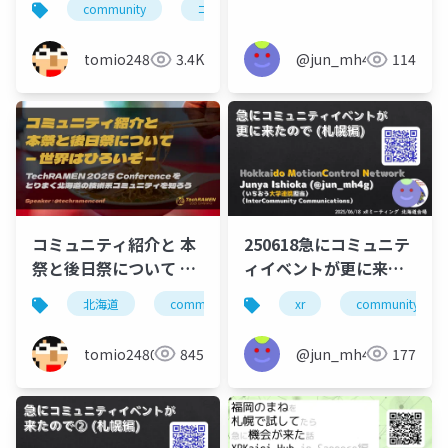
community
コミュニティ
北海道
勉強会
tomio2480
3.4K
@jun_mh4g
114
コミュニティ紹介と 本
250618急にコミュニテ
祭と後日祭について ―
ィイベントが更に来た
世界はひろいぞ ―
ので(札幌編)
北海道
community
旭川
xr
community
勉強会
TechRAMEN 2025
Conference を とりま
tomio2480
845
@jun_mh4g
177
く北海道の技術系コミ
ュニティを知ろう