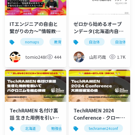
ITエンジニアの自由と
ゼロから始めるオープ
繋がりの力〜"情報教育
ンデータ(北海道内自治
必修世代"の才能を社会
体向け)
nomaps
教育
情報
自治体
北海道
自治体dx
コミ
はどう受け入れるべき
か(延長戦含む)
tomio2480
444
山形巧哉
1.7K
#NoMaps2024
TechRAMEN 名付け裏
TechRAMEN 2024
話 生きた用例を引いて
Conference - クロージ
バクロニムを組む技術
ング(本祭)
北海道
勉強会
旭川
techramen24conf
江別
えびて