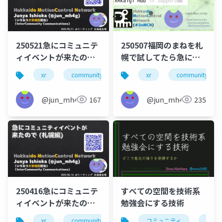
250521急にコミュニテ
250507福岡のまねを札
ィイベントが来たので
幌で試してたら急に機
②
会が来た話 XRKaigi
xr
community
domcn
xr
incommcomm
community
Hub in Sapporo編
@jun_mh4g
167
@jun_mh4g
235
250416急にコミュニテ
すべての空間を技術系
ィイベントが来たので
勉強会にする技術
（札幌編）
xr
community
domcn
コミュニティ
incommcomm
勉強