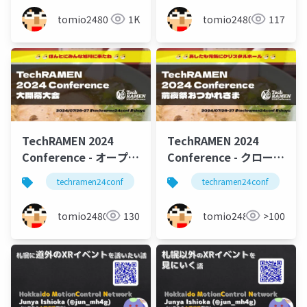
tomio2480
1K
tomio2480
117
TechRAMEN 2024
TechRAMEN 2024
Conference - オープニ
Conference - クロージ
ング・自己紹介大会
ング(前夜祭)
techramen24conf
北海道
techramen24conf
旭川
富良野
（当日）
tomio2480
130
tomio2480
>100