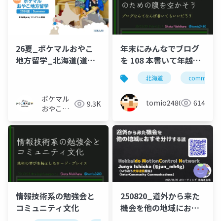
26夏_ポケマルおやこ
年末にみんなでブログ
地方留学_北海道(道南)
を 108 本書いて年越し
プログラム_概要資料
蕎麦のための腹を空か
北海道
community
そう
ポケマル
tomio2480
614
9.3K
おやこ地
方留学
情報技術系の勉強会と
250820_道外から来た
コミュニティ文化
機会を他の地域におす
そ分けする話